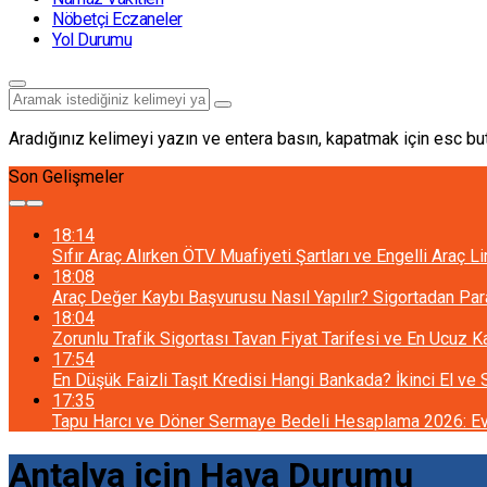
Nöbetçi Eczaneler
Yol Durumu
Aradığınız kelimeyi yazın ve entera basın, kapatmak için esc but
Son Gelişmeler
18:14
Sıfır Araç Alırken ÖTV Muafiyeti Şartları ve Engelli Araç L
18:08
Araç Değer Kaybı Başvurusu Nasıl Yapılır? Sigortadan Pa
18:04
Zorunlu Trafik Sigortası Tavan Fiyat Tarifesi ve En Ucuz 
17:54
En Düşük Faizli Taşıt Kredisi Hangi Bankada? İkinci El ve
17:35
Tapu Harcı ve Döner Sermaye Bedeli Hesaplama 2026: Ev 
Antalya için Hava Durumu