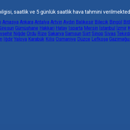
lgisi, saatlik ve 5 günlük saatlik hava tahmini verilmektedi
ı
Amasya
Ankara
Antalya
Artvin
Aydın
Balıkesir
Bilecik
Bingöl
Bit
Giresun
Gümüşhane
Hakkari
Hatay
Isparta
Mersin
İstanbul
İzmir
K
vşehir
Niğde
Ordu
Rize
Sakarya
Samsun
Siirt
Sinop
Sivas
Tekird
n
Iğdır
Yalova
Karabük
Kilis
Osmaniye
Düzce
Lefkoşa
Gazimağu