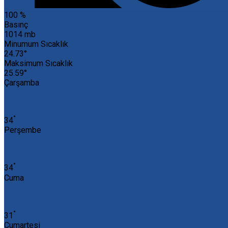
100 %
Basınç
1014 mb
Minumum Sıcaklık
24.73°
Maksimum Sıcaklık
25.59°
Çarşamba
°
34
Perşembe
°
34
Cuma
°
31
Cumartesi