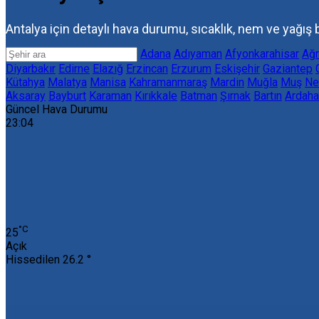
Antalya için detaylı hava durumu, sıcaklık, nem ve yağış bi
Adana
Adıyaman
Afyonkarahisar
Ağr
Diyarbakır
Edirne
Elazığ
Erzincan
Erzurum
Eskişehir
Gaziantep
Kütahya
Malatya
Manisa
Kahramanmaraş
Mardin
Muğla
Muş
Ne
Aksaray
Bayburt
Karaman
Kırıkkale
Batman
Şırnak
Bartın
Ardaha
Güncel Hava Durumu
23:04
‎°C
25
Açık
Hissedilen
26.2 °