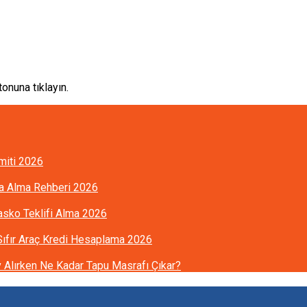
onuna tıklayın.
imiti 2026
ra Alma Rehberi 2026
Kasko Teklifi Alma 2026
 Sıfır Araç Kredi Hesaplama 2026
Alırken Ne Kadar Tapu Masrafı Çıkar?