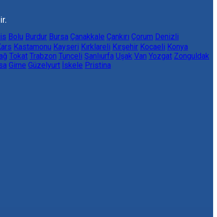
r.
lis
Bolu
Burdur
Bursa
Çanakkale
Çankırı
Çorum
Denizli
ars
Kastamonu
Kayseri
Kırklareli
Kırşehir
Kocaeli
Konya
ağ
Tokat
Trabzon
Tunceli
Şanlıurfa
Uşak
Van
Yozgat
Zonguldak
sa
Girne
Güzelyurt
İskele
Pristina