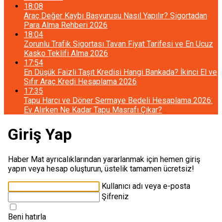
18:08
Araç Değer Kaybı Başvurusu Nasıl Yapılır? Sigortadan
Para Alma Rehberi 2026
18:04
Zorunlu Trafik Sigortası Tavan Fiyat Tarifesi ve En Ucuz
Kasko Teklifi Alma 2026
17:54
En Düşük Faizli Taşıt Kredisi Hangi Bankada? İkinci El ve
Sıfır Araç Kredi Hesaplama 2026
17:35
Tapu Harcı ve Döner Sermaye Bedeli Hesaplama 2026:
Ev Alırken Ne Kadar Tapu Masrafı Çıkar?
Giriş Yap
Haber Mat ayrıcalıklarından yararlanmak için hemen giriş
yapın veya hesap oluşturun, üstelik tamamen ücretsiz!
Kullanıcı adı veya e-posta
Şifreniz
Beni hatırla