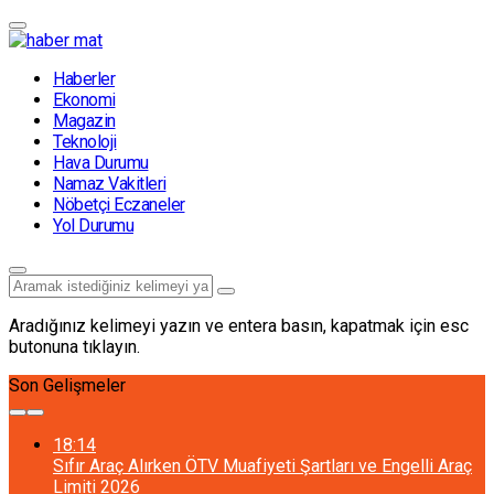
Haberler
Ekonomi
Magazin
Teknoloji
Hava Durumu
Namaz Vakitleri
Nöbetçi Eczaneler
Yol Durumu
Aradığınız kelimeyi yazın ve entera basın, kapatmak için esc
butonuna tıklayın.
Son Gelişmeler
18:14
Sıfır Araç Alırken ÖTV Muafiyeti Şartları ve Engelli Araç
Limiti 2026