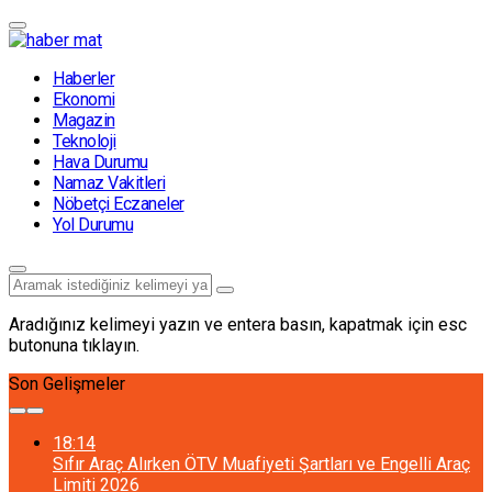
Haberler
Ekonomi
Magazin
Teknoloji
Hava Durumu
Namaz Vakitleri
Nöbetçi Eczaneler
Yol Durumu
Aradığınız kelimeyi yazın ve entera basın, kapatmak için esc
butonuna tıklayın.
Son Gelişmeler
18:14
Sıfır Araç Alırken ÖTV Muafiyeti Şartları ve Engelli Araç
Limiti 2026