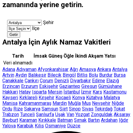
zamanında yerine getirin.
Şehir
İlçe
Getir
Antalya İçin Aylık Namaz Vakitleri
Tarih
İmsak
Güneş
Öğle
İkindi
Akşam
Yatsı
Veri alınamadı
Adana
Adıyaman
Afyonkarahisar
Ağrı
Amasya
Ankara
Antalya
Artvin
Aydın
Balıkesir
Bilecik
Bingöl
Bitlis
Bolu
Burdur
Bursa
Çanakkale
Çankırı
Çorum
Denizli
Diyarbakır
Edirne
Elazığ
Erzincan
Erzurum
Eskişehir
Gaziantep
Giresun
Gümüşhane
Hakkari
Hatay
Isparta
Mersin
İstanbul
İzmir
Kars
Kastamonu
Kayseri
Kırklareli
Kırşehir
Kocaeli
Konya
Kütahya
Malatya
Manisa
Kahramanmaraş
Mardin
Muğla
Muş
Nevşehir
Niğde
Ordu
Rize
Sakarya
Samsun
Siirt
Sinop
Sivas
Tekirdağ
Tokat
Trabzon
Tunceli
Şanlıurfa
Uşak
Van
Yozgat
Zonguldak
Aksaray
Bayburt
Karaman
Kırıkkale
Batman
Şırnak
Bartın
Ardahan
Iğdır
Yalova
Karabük
Kilis
Osmaniye
Düzce