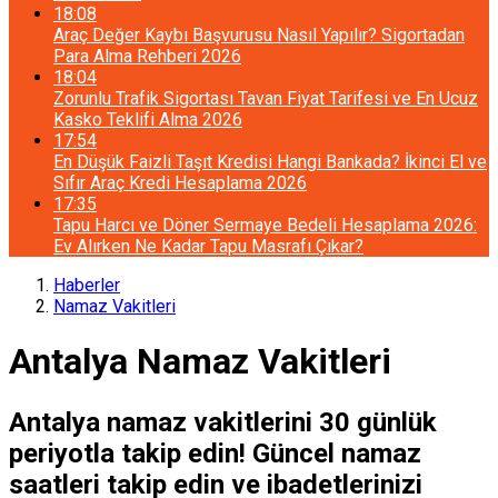
18:08
Araç Değer Kaybı Başvurusu Nasıl Yapılır? Sigortadan
Para Alma Rehberi 2026
18:04
Zorunlu Trafik Sigortası Tavan Fiyat Tarifesi ve En Ucuz
Kasko Teklifi Alma 2026
17:54
En Düşük Faizli Taşıt Kredisi Hangi Bankada? İkinci El ve
Sıfır Araç Kredi Hesaplama 2026
17:35
Tapu Harcı ve Döner Sermaye Bedeli Hesaplama 2026:
Ev Alırken Ne Kadar Tapu Masrafı Çıkar?
Haberler
Namaz Vakitleri
Antalya Namaz Vakitleri
Antalya namaz vakitlerini 30 günlük
periyotla takip edin! Güncel namaz
saatleri takip edin ve ibadetlerinizi