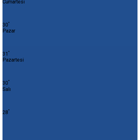
Cumartesi
°
30
Pazar
°
31
Pazartesi
°
30
Salı
°
28