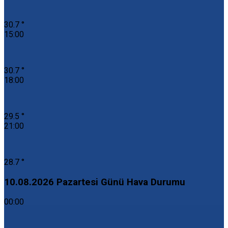
30.7 °
15:00
30.7 °
18:00
29.5 °
21:00
28.7 °
10.08.2026 Pazartesi Günü Hava Durumu
00:00