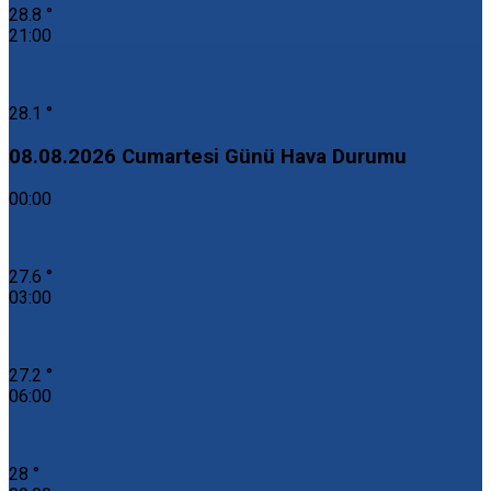
28.8 °
21:00
28.1 °
08.08.2026 Cumartesi Günü Hava Durumu
00:00
27.6 °
03:00
27.2 °
06:00
28 °