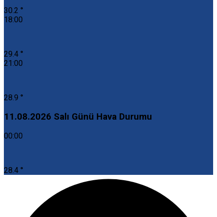
30.2 °
18:00
29.4 °
21:00
28.9 °
11.08.2026 Salı Günü Hava Durumu
00:00
28.4 °