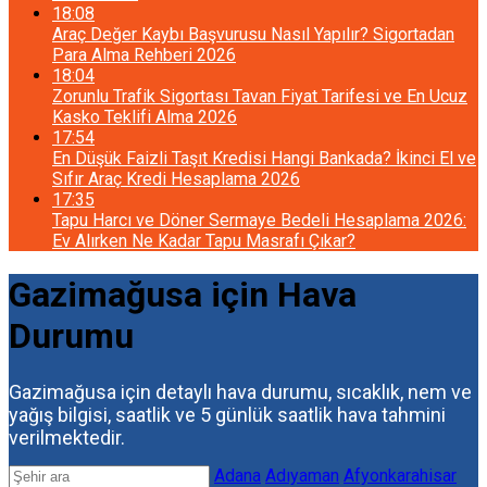
18:08
Araç Değer Kaybı Başvurusu Nasıl Yapılır? Sigortadan
Para Alma Rehberi 2026
18:04
Zorunlu Trafik Sigortası Tavan Fiyat Tarifesi ve En Ucuz
Kasko Teklifi Alma 2026
17:54
En Düşük Faizli Taşıt Kredisi Hangi Bankada? İkinci El ve
Sıfır Araç Kredi Hesaplama 2026
17:35
Tapu Harcı ve Döner Sermaye Bedeli Hesaplama 2026:
Ev Alırken Ne Kadar Tapu Masrafı Çıkar?
Gazimağusa için Hava
Durumu
Gazimağusa için detaylı hava durumu, sıcaklık, nem ve
yağış bilgisi, saatlik ve 5 günlük saatlik hava tahmini
verilmektedir.
Adana
Adıyaman
Afyonkarahisar