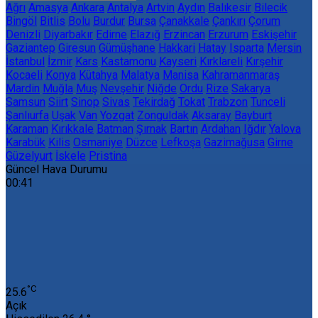
Ağrı
Amasya
Ankara
Antalya
Artvin
Aydın
Balıkesir
Bilecik
Bingöl
Bitlis
Bolu
Burdur
Bursa
Çanakkale
Çankırı
Çorum
Denizli
Diyarbakır
Edirne
Elazığ
Erzincan
Erzurum
Eskişehir
Gaziantep
Giresun
Gümüşhane
Hakkari
Hatay
Isparta
Mersin
İstanbul
İzmir
Kars
Kastamonu
Kayseri
Kırklareli
Kırşehir
Kocaeli
Konya
Kütahya
Malatya
Manisa
Kahramanmaraş
Mardin
Muğla
Muş
Nevşehir
Niğde
Ordu
Rize
Sakarya
Samsun
Siirt
Sinop
Sivas
Tekirdağ
Tokat
Trabzon
Tunceli
Şanlıurfa
Uşak
Van
Yozgat
Zonguldak
Aksaray
Bayburt
Karaman
Kırıkkale
Batman
Şırnak
Bartın
Ardahan
Iğdır
Yalova
Karabük
Kilis
Osmaniye
Düzce
Lefkoşa
Gazimağusa
Girne
Güzelyurt
İskele
Pristina
Güncel Hava Durumu
00:41
‎°C
25.6
Açık