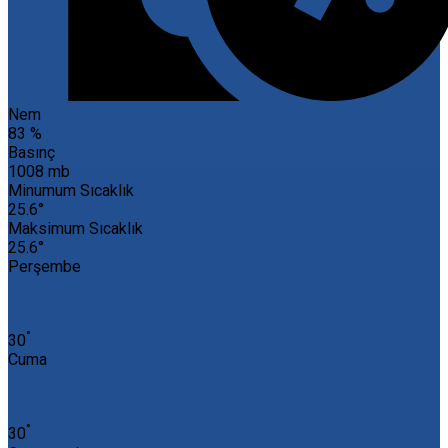
Nem
83 %
Basınç
1008 mb
Minumum Sıcaklık
25.6°
Maksimum Sıcaklık
25.6°
Perşembe
°
30
Cuma
°
30