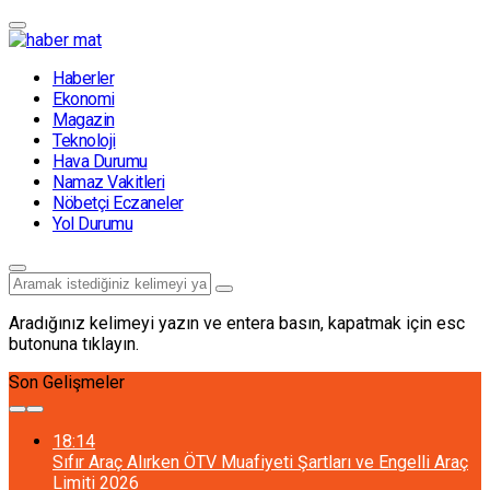
Haberler
Ekonomi
Magazin
Teknoloji
Hava Durumu
Namaz Vakitleri
Nöbetçi Eczaneler
Yol Durumu
Aradığınız kelimeyi yazın ve entera basın, kapatmak için esc
butonuna tıklayın.
Son Gelişmeler
18:14
Sıfır Araç Alırken ÖTV Muafiyeti Şartları ve Engelli Araç
Limiti 2026