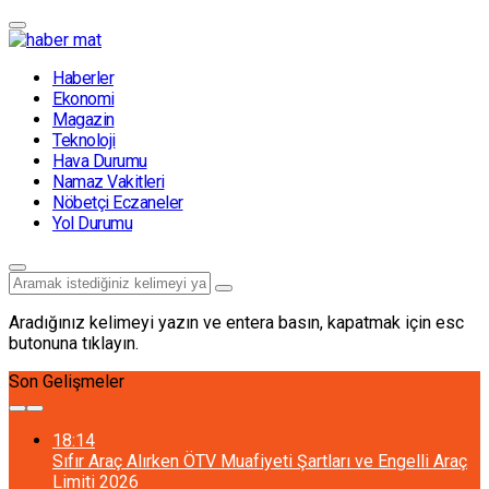
Haberler
Ekonomi
Magazin
Teknoloji
Hava Durumu
Namaz Vakitleri
Nöbetçi Eczaneler
Yol Durumu
Aradığınız kelimeyi yazın ve entera basın, kapatmak için esc
butonuna tıklayın.
Son Gelişmeler
18:14
Sıfır Araç Alırken ÖTV Muafiyeti Şartları ve Engelli Araç
Limiti 2026