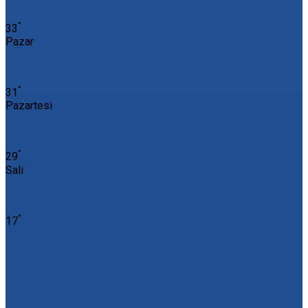
°
33
Pazar
°
31
Pazartesi
°
29
Salı
°
17