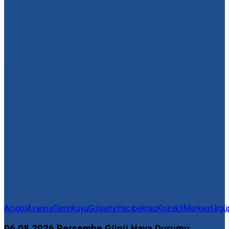
Acıgöl
Avanos
Derinkuyu
Gülşehir
Hacıbektaş
Kozaklı
Merkez
Ürgü
06.08.2026 Perşembe Günü Hava Durumu