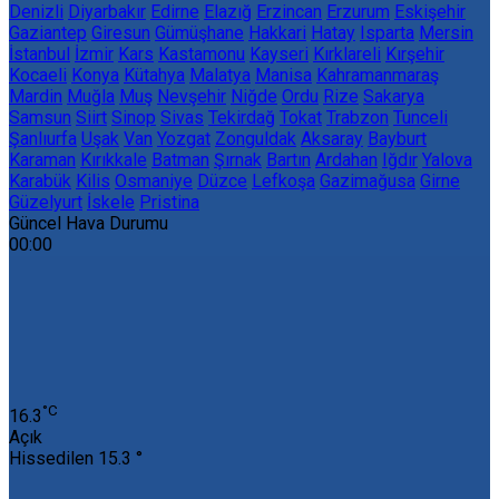
Denizli
Diyarbakır
Edirne
Elazığ
Erzincan
Erzurum
Eskişehir
Gaziantep
Giresun
Gümüşhane
Hakkari
Hatay
Isparta
Mersin
İstanbul
İzmir
Kars
Kastamonu
Kayseri
Kırklareli
Kırşehir
Kocaeli
Konya
Kütahya
Malatya
Manisa
Kahramanmaraş
Mardin
Muğla
Muş
Nevşehir
Niğde
Ordu
Rize
Sakarya
Samsun
Siirt
Sinop
Sivas
Tekirdağ
Tokat
Trabzon
Tunceli
Şanlıurfa
Uşak
Van
Yozgat
Zonguldak
Aksaray
Bayburt
Karaman
Kırıkkale
Batman
Şırnak
Bartın
Ardahan
Iğdır
Yalova
Karabük
Kilis
Osmaniye
Düzce
Lefkoşa
Gazimağusa
Girne
Güzelyurt
İskele
Pristina
Güncel Hava Durumu
00:00
‎°C
16.3
Açık
Hissedilen
15.3 °