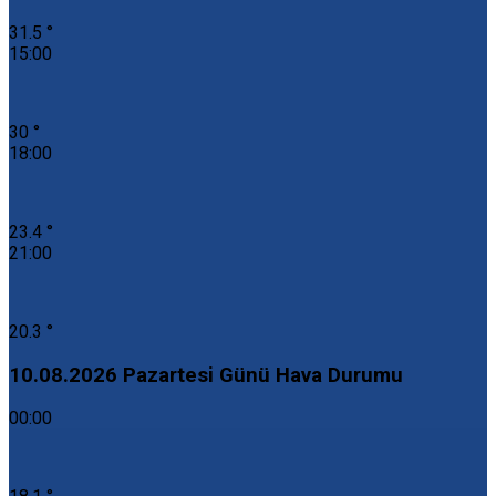
31.5 °
15:00
30 °
18:00
23.4 °
21:00
20.3 °
10.08.2026 Pazartesi Günü Hava Durumu
00:00