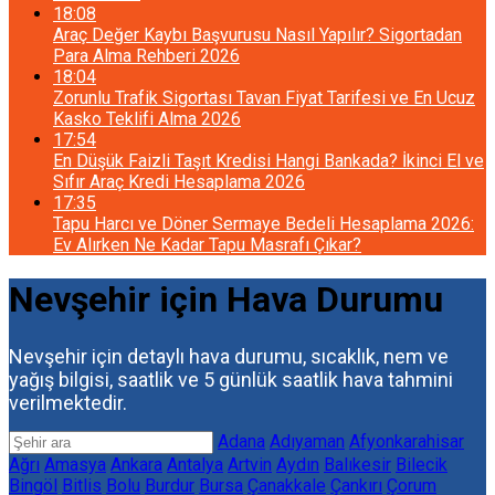
18:08
Araç Değer Kaybı Başvurusu Nasıl Yapılır? Sigortadan
Para Alma Rehberi 2026
18:04
Zorunlu Trafik Sigortası Tavan Fiyat Tarifesi ve En Ucuz
Kasko Teklifi Alma 2026
17:54
En Düşük Faizli Taşıt Kredisi Hangi Bankada? İkinci El ve
Sıfır Araç Kredi Hesaplama 2026
17:35
Tapu Harcı ve Döner Sermaye Bedeli Hesaplama 2026:
Ev Alırken Ne Kadar Tapu Masrafı Çıkar?
Nevşehir için Hava Durumu
Nevşehir için detaylı hava durumu, sıcaklık, nem ve
yağış bilgisi, saatlik ve 5 günlük saatlik hava tahmini
verilmektedir.
Adana
Adıyaman
Afyonkarahisar
Ağrı
Amasya
Ankara
Antalya
Artvin
Aydın
Balıkesir
Bilecik
Bingöl
Bitlis
Bolu
Burdur
Bursa
Çanakkale
Çankırı
Çorum