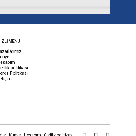
IZLI MENÜ
azarlarımız
ünye
esabım
izlilik politikası
erez Politikası
letişim
mız
Künye
Hesabım
Gizlilik politikası