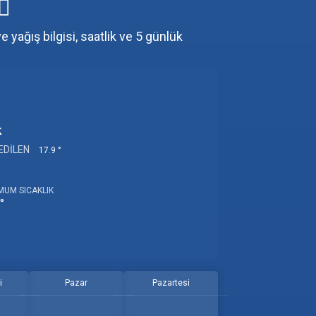
 yağış bilgisi, saatlik ve 5 günlük
k
EDILEN
17.9 °
MUM SICAKLIK
°
i
Pazar
Pazartesi