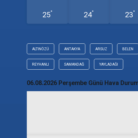
°
°
°
25
24
23
ALTINÖZÜ
ANTAKYA
ARSUZ
BELEN
REYHANLI
SAMANDAĞ
YAYLADAĞI
06.08.2026 Perşembe Günü Hava Duru