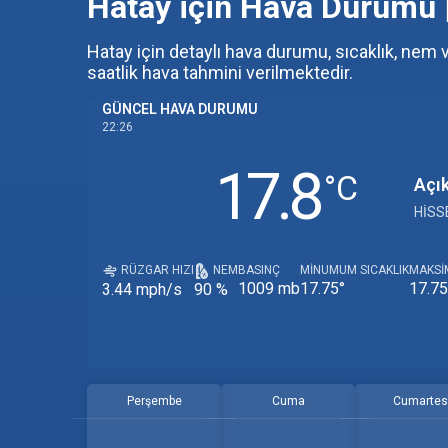
Hatay için Hava Durumu
Hatay için detaylı hava durumu, sıcaklık, nem ve
saatlik hava tahmini verilmektedir.
GÜNCEL HAVA DURUMU
22:26
17.8
‎°C
Açı
HISS
RÜZGAR HIZI
NEM
BASINÇ
MINUMUM SICAKLIK
MAKSI
1009 mb
17.75°
17.75
3.44 mph/s
90 %
Perşembe
Cuma
Cumartes