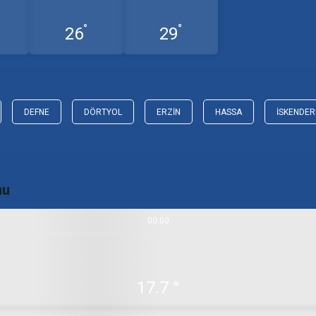
°
°
26
29
DEFNE
DÖRTYOL
ERZIN
HASSA
İSKENDE
mu
00:00
17.7 °