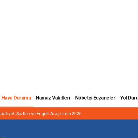
Hava Durumu
Namaz Vakitleri
Nöbetçi Eczaneler
Yol Dur
uafiyeti Şartları ve Engelli Araç Limiti 2026