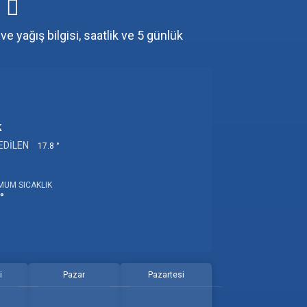
u
e yağış bilgisi, saatlik ve 5 günlük
k
EDILEN
17.8 °
MUM SICAKLIK
°
i
Pazar
Pazartesi