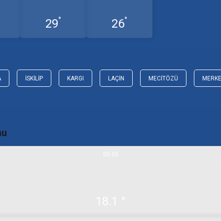
°
°
29
26
A
İSKILIP
KARGI
LAÇIN
MECITÖZÜ
MERK
mu
00:00
18.1 °