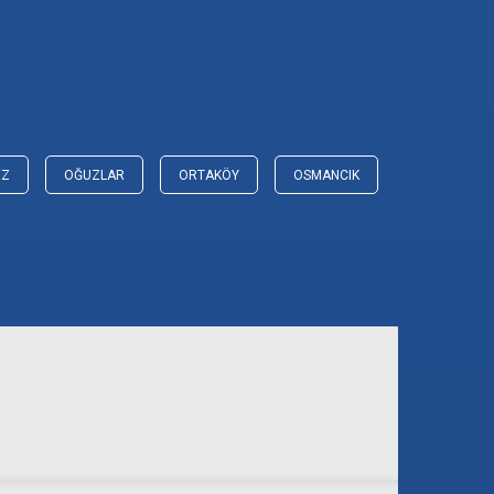
EZ
OĞUZLAR
ORTAKÖY
OSMANCIK