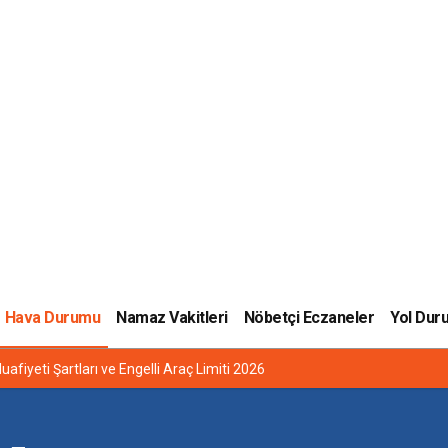
Hava Durumu
Namaz Vakitleri
Nöbetçi Eczaneler
Yol Dur
uafiyeti Şartları ve Engelli Araç Limiti 2026