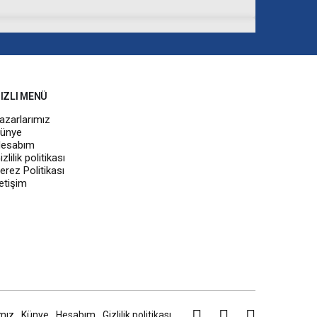
IZLI MENÜ
azarlarımız
ünye
esabım
izlilik politikası
erez Politikası
letişim
mız
Künye
Hesabım
Gizlilik politikası