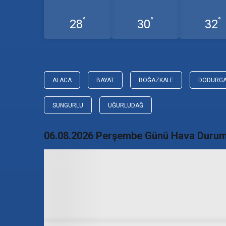
°
°
°
28
30
32
ALACA
BAYAT
BOĞAZKALE
DODURG
SUNGURLU
UĞURLUDAĞ
06.08.2026 Perşembe Günü Hava Duru