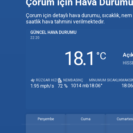
Çorum için Hava Durum
Çorum için detaylı hava durumu, sıcaklık, nem v
saatlik hava tahmini verilmektedir.
GÜNCEL HAVA DURUMU
22:20
18.1
‎°C
Açı
HISS
RÜZGAR HIZI
NEM
BASINÇ
MINUMUM SICAKLIK
MAKSI
1014 mb
18.06°
18.06
1.95 mph/s
72 %
Perşembe
Cuma
Cumartes