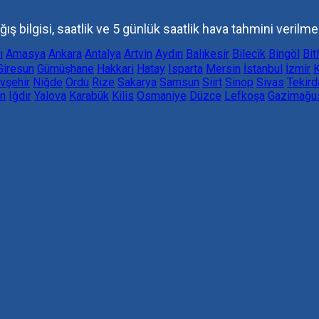
ş bilgisi, saatlik ve 5 günlük saatlik hava tahmini verilme
ı
Amasya
Ankara
Antalya
Artvin
Aydın
Balıkesir
Bilecik
Bingöl
Bit
Giresun
Gümüşhane
Hakkari
Hatay
Isparta
Mersin
İstanbul
İzmir
K
vşehir
Niğde
Ordu
Rize
Sakarya
Samsun
Siirt
Sinop
Sivas
Tekird
n
Iğdır
Yalova
Karabük
Kilis
Osmaniye
Düzce
Lefkoşa
Gazimağu