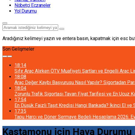
Nöbetçi Eczaneler
Yol Durumu
Aradığınız kelimeyi yazın ve entera basın, kapatmak için esc but
Son Gelişmeler
18:14
Sıfır Araç Alırken ÖTV Muafiyeti Şartları ve Engelli Araç L
18:08
Araç Değer Kaybı Başvurusu Nasıl Yapılır? Sigortadan Pa
18:04
Zorunlu Trafik Sigortası Tavan Fiyat Tarifesi ve En Ucuz 
17:54
En Düşük Faizli Taşıt Kredisi Hangi Bankada? İkinci El ve
17:35
Tapu Harcı ve Döner Sermaye Bedeli Hesaplama 2026: Ev 
Kastamonu için Hava Durumu