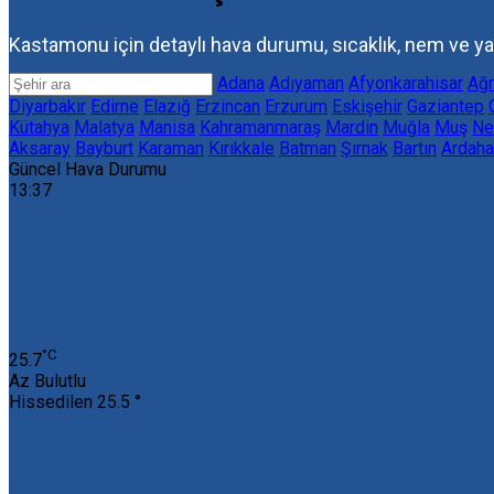
Kastamonu için detaylı hava durumu, sıcaklık, nem ve yağı
Adana
Adıyaman
Afyonkarahisar
Ağr
Diyarbakır
Edirne
Elazığ
Erzincan
Erzurum
Eskişehir
Gaziantep
Kütahya
Malatya
Manisa
Kahramanmaraş
Mardin
Muğla
Muş
Ne
Aksaray
Bayburt
Karaman
Kırıkkale
Batman
Şırnak
Bartın
Ardaha
Güncel Hava Durumu
13:37
‎°C
25.7
Az Bulutlu
Hissedilen
25.5 °