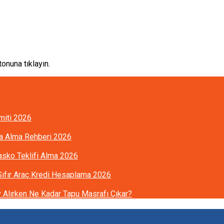
onuna tıklayın.
imiti 2026
ra Alma Rehberi 2026
Kasko Teklifi Alma 2026
 Sıfır Araç Kredi Hesaplama 2026
Alırken Ne Kadar Tapu Masrafı Çıkar?