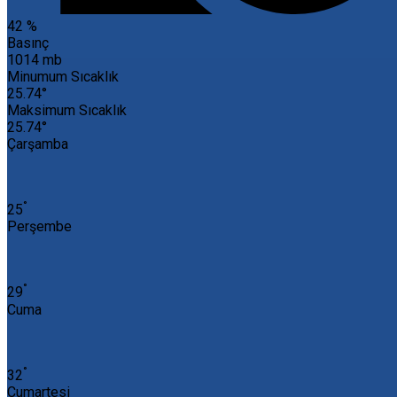
42 %
Basınç
1014 mb
Minumum Sıcaklık
25.74°
Maksimum Sıcaklık
25.74°
Çarşamba
°
25
Perşembe
°
29
Cuma
°
32
Cumartesi