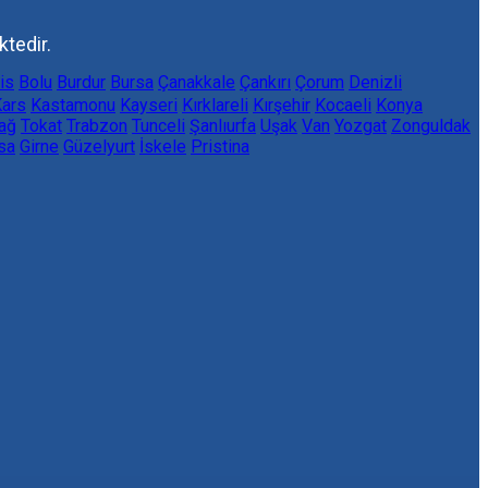
ktedir.
lis
Bolu
Burdur
Bursa
Çanakkale
Çankırı
Çorum
Denizli
ars
Kastamonu
Kayseri
Kırklareli
Kırşehir
Kocaeli
Konya
ağ
Tokat
Trabzon
Tunceli
Şanlıurfa
Uşak
Van
Yozgat
Zonguldak
sa
Girne
Güzelyurt
İskele
Pristina