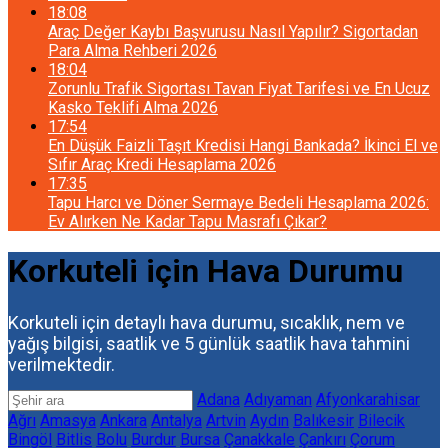
18:08
Araç Değer Kaybı Başvurusu Nasıl Yapılır? Sigortadan
Para Alma Rehberi 2026
18:04
Zorunlu Trafik Sigortası Tavan Fiyat Tarifesi ve En Ucuz
Kasko Teklifi Alma 2026
17:54
En Düşük Faizli Taşıt Kredisi Hangi Bankada? İkinci El ve
Sıfır Araç Kredi Hesaplama 2026
17:35
Tapu Harcı ve Döner Sermaye Bedeli Hesaplama 2026:
Ev Alırken Ne Kadar Tapu Masrafı Çıkar?
Korkuteli için Hava Durumu
Korkuteli için detaylı hava durumu, sıcaklık, nem ve
yağış bilgisi, saatlik ve 5 günlük saatlik hava tahmini
verilmektedir.
Adana
Adıyaman
Afyonkarahisar
Ağrı
Amasya
Ankara
Antalya
Artvin
Aydın
Balıkesir
Bilecik
Bingöl
Bitlis
Bolu
Burdur
Bursa
Çanakkale
Çankırı
Çorum