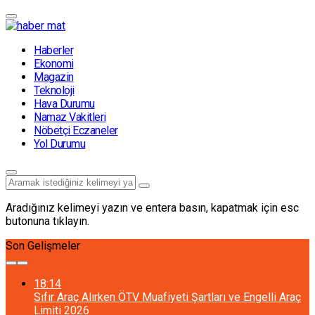
Haberler
Ekonomi
Magazin
Teknoloji
Hava Durumu
Namaz Vakitleri
Nöbetçi Eczaneler
Yol Durumu
Aradığınız kelimeyi yazın ve entera basın, kapatmak için esc
butonuna tıklayın.
Son Gelişmeler
18:14
Sıfır Araç Alırken ÖTV Muafiyeti Şartları ve Engelli Araç
Limiti 2026