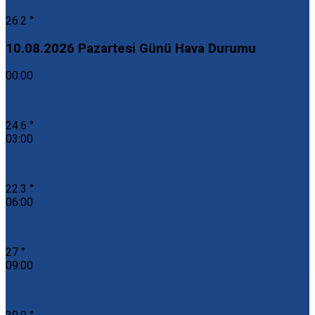
26.2 °
10.08.2026 Pazartesi Günü Hava Durumu
00:00
24.6 °
03:00
22.3 °
06:00
27 °
09:00