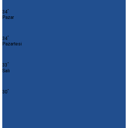
°
34
Pazar
°
34
Pazartesi
°
33
Salı
°
30