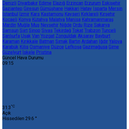
Denizli
Diyarbakır
Edirne
Elazığ
Erzincan
Erzurum
Eskişehir
Gaziantep
Giresun
Gümüşhane
Hakkari
Hatay
Isparta
Mersin
İstanbul
İzmir
Kars
Kastamonu
Kayseri
Kırklareli
Kırşehir
Kocaeli
Konya
Kütahya
Malatya
Manisa
Kahramanmaraş
Mardin
Muğla
Muş
Nevşehir
Niğde
Ordu
Rize
Sakarya
Samsun
Siirt
Sinop
Sivas
Tekirdağ
Tokat
Trabzon
Tunceli
Şanlıurfa
Uşak
Van
Yozgat
Zonguldak
Aksaray
Bayburt
Karaman
Kırıkkale
Batman
Şırnak
Bartın
Ardahan
Iğdır
Yalova
Karabük
Kilis
Osmaniye
Düzce
Lefkoşa
Gazimağusa
Girne
Güzelyurt
İskele
Pristina
Güncel Hava Durumu
09:15
‎°C
31.3
Açık
Hissedilen
29.6 °