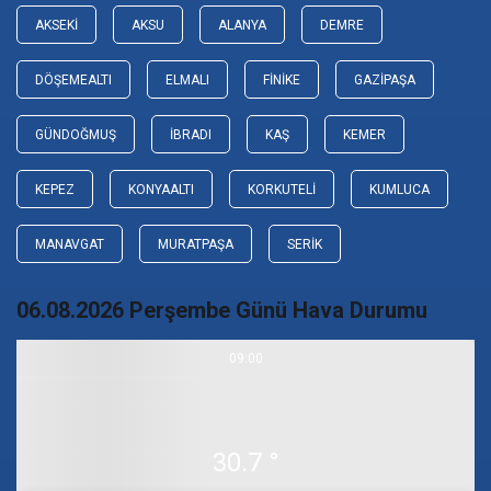
AKSEKI
AKSU
ALANYA
DEMRE
DÖŞEMEALTI
ELMALI
FINIKE
GAZIPAŞA
GÜNDOĞMUŞ
İBRADI
KAŞ
KEMER
KEPEZ
KONYAALTI
KORKUTELI
KUMLUCA
MANAVGAT
MURATPAŞA
SERIK
06.08.2026 Perşembe Günü Hava Durumu
09:00
30.7 °