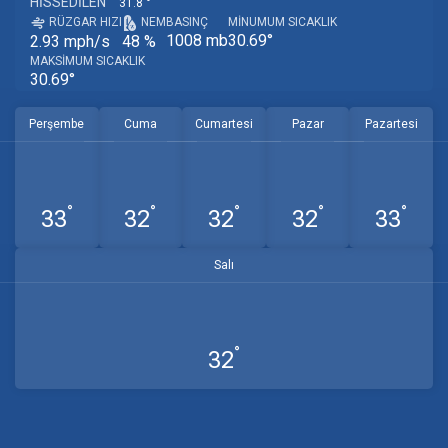
HISSEDILEN
31.8 °
RÜZGAR HIZI
NEM
BASINÇ
MINUMUM SICAKLIK
1008 mb
30.69°
2.93 mph/s
48 %
MAKSIMUM SICAKLIK
30.69°
Perşembe
Cuma
Cumartesi
Pazar
Pazartesi
°
°
°
°
°
33
32
32
32
33
Salı
°
32