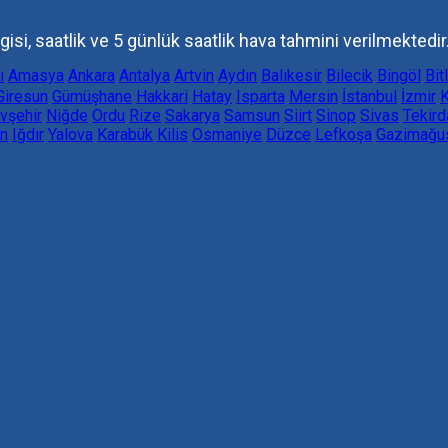
gisi, saatlik ve 5 günlük saatlik hava tahmini verilmektedir
ı
Amasya
Ankara
Antalya
Artvin
Aydın
Balıkesir
Bilecik
Bingöl
Bit
Giresun
Gümüşhane
Hakkari
Hatay
Isparta
Mersin
İstanbul
İzmir
K
vşehir
Niğde
Ordu
Rize
Sakarya
Samsun
Siirt
Sinop
Sivas
Tekird
n
Iğdır
Yalova
Karabük
Kilis
Osmaniye
Düzce
Lefkoşa
Gazimağu