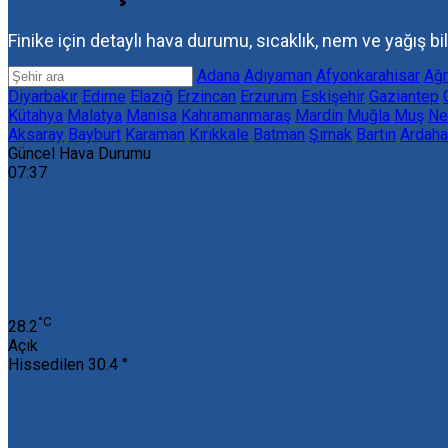
Finike için detaylı hava durumu, sıcaklık, nem ve yağış bil
Adana
Adıyaman
Afyonkarahisar
Ağr
Diyarbakır
Edirne
Elazığ
Erzincan
Erzurum
Eskişehir
Gaziantep
Kütahya
Malatya
Manisa
Kahramanmaraş
Mardin
Muğla
Muş
Ne
Aksaray
Bayburt
Karaman
Kırıkkale
Batman
Şırnak
Bartın
Ardaha
Güncel Hava Durumu
07:37
‎°C
28.2
Açık
Hissedilen
30.4 °