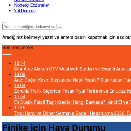
Nöbetçi Eczaneler
Yol Durumu
Aradığınız kelimeyi yazın ve entera basın, kapatmak için esc but
Son Gelişmeler
18:14
Sıfır Araç Alırken ÖTV Muafiyeti Şartları ve Engelli Araç L
18:08
Araç Değer Kaybı Başvurusu Nasıl Yapılır? Sigortadan Pa
18:04
Zorunlu Trafik Sigortası Tavan Fiyat Tarifesi ve En Ucuz 
17:54
En Düşük Faizli Taşıt Kredisi Hangi Bankada? İkinci El ve
17:35
Tapu Harcı ve Döner Sermaye Bedeli Hesaplama 2026: Ev 
Finike için Hava Durumu