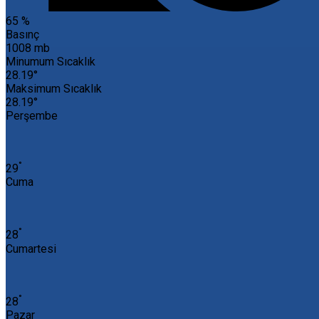
65 %
Basınç
1008 mb
Minumum Sıcaklık
28.19°
Maksimum Sıcaklık
28.19°
Perşembe
°
29
Cuma
°
28
Cumartesi
°
28
Pazar