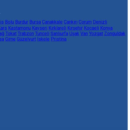
.
lis
Bolu
Burdur
Bursa
Çanakkale
Çankırı
Çorum
Denizli
ars
Kastamonu
Kayseri
Kırklareli
Kırşehir
Kocaeli
Konya
ağ
Tokat
Trabzon
Tunceli
Şanlıurfa
Uşak
Van
Yozgat
Zonguldak
sa
Girne
Güzelyurt
İskele
Pristina