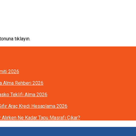
onuna tıklayın.
imiti 2026
ra Alma Rehberi 2026
Kasko Teklifi Alma 2026
 Sıfır Araç Kredi Hesaplama 2026
Alırken Ne Kadar Tapu Masrafı Çıkar?