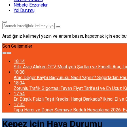
Nöbetçi Eczaneler
Yol Durumu
Aradığınız kelimeyi yazın ve entera basın, kapatmak için esc but
Son Gelişmeler
18:14
Sıfır Araç Alırken ÖTV Muafiyeti Şartları ve Engelli Araç L
18:08
Araç Değer Kaybı Başvurusu Nasıl Yapılır? Sigortadan Pa
18:04
Zorunlu Trafik Sigortası Tavan Fiyat Tarifesi ve En Ucuz 
17:54
En Düşük Faizli Taşıt Kredisi Hangi Bankada? İkinci El ve
17:35
Tapu Harcı ve Döner Sermaye Bedeli Hesaplama 2026: Ev 
Kepez için Hava Durumu