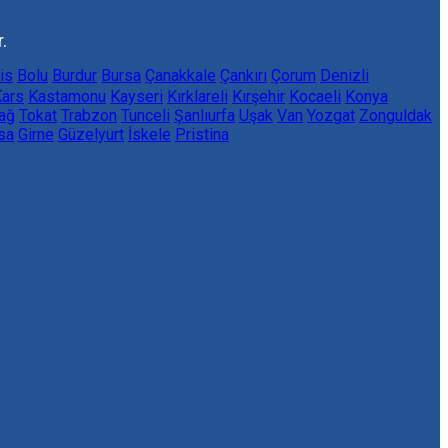
.
lis
Bolu
Burdur
Bursa
Çanakkale
Çankırı
Çorum
Denizli
ars
Kastamonu
Kayseri
Kırklareli
Kırşehir
Kocaeli
Konya
ağ
Tokat
Trabzon
Tunceli
Şanlıurfa
Uşak
Van
Yozgat
Zonguldak
sa
Girne
Güzelyurt
İskele
Pristina