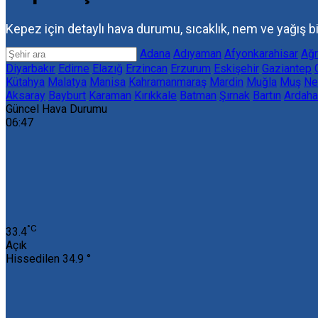
Kepez için detaylı hava durumu, sıcaklık, nem ve yağış bil
Adana
Adıyaman
Afyonkarahisar
Ağr
Diyarbakır
Edirne
Elazığ
Erzincan
Erzurum
Eskişehir
Gaziantep
Kütahya
Malatya
Manisa
Kahramanmaraş
Mardin
Muğla
Muş
Ne
Aksaray
Bayburt
Karaman
Kırıkkale
Batman
Şırnak
Bartın
Ardaha
Güncel Hava Durumu
06:47
‎°C
33.4
Açık
Hissedilen
34.9 °