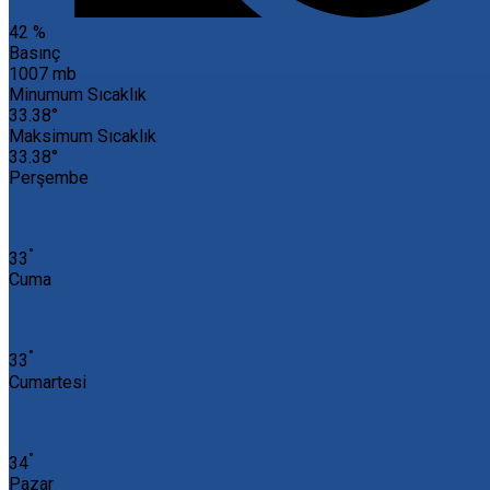
42 %
Basınç
1007 mb
Minumum Sıcaklık
33.38°
Maksimum Sıcaklık
33.38°
Perşembe
°
33
Cuma
°
33
Cumartesi
°
34
Pazar