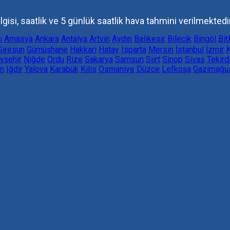
gisi, saatlik ve 5 günlük saatlik hava tahmini verilmektedir
ı
Amasya
Ankara
Antalya
Artvin
Aydın
Balıkesir
Bilecik
Bingöl
Bit
Giresun
Gümüşhane
Hakkari
Hatay
Isparta
Mersin
İstanbul
İzmir
K
vşehir
Niğde
Ordu
Rize
Sakarya
Samsun
Siirt
Sinop
Sivas
Tekird
n
Iğdır
Yalova
Karabük
Kilis
Osmaniye
Düzce
Lefkoşa
Gazimağu