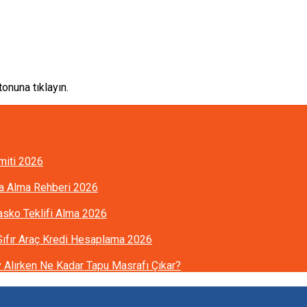
onuna tıklayın.
imiti 2026
ra Alma Rehberi 2026
Kasko Teklifi Alma 2026
 Sıfır Araç Kredi Hesaplama 2026
Alırken Ne Kadar Tapu Masrafı Çıkar?