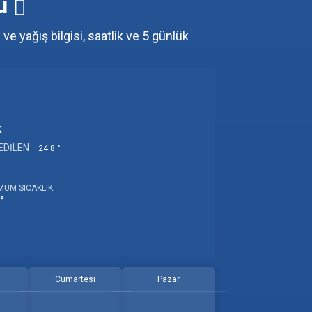
mu
ve yağış bilgisi, saatlik ve 5 günlük
k
EDILEN
24.8 °
MUM SICAKLIK
°
Cumartesi
Pazar