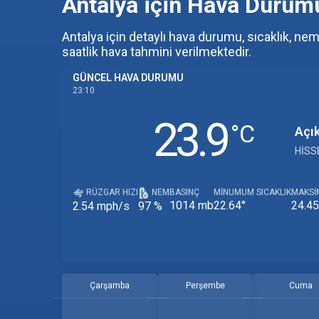
Antalya için Hava Duru
Antalya için detaylı hava durumu, sıcaklık, nem 
saatlik hava tahmini verilmektedir.
GÜNCEL HAVA DURUMU
23:10
23.9
‎°C
Açı
HISS
RÜZGAR HIZI
NEM
BASINÇ
MINUMUM SICAKLIK
MAKSI
1014 mb
22.64°
24.45
2.54 mph/s
97 %
Çarşamba
Perşembe
Cuma