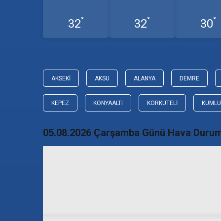
°
°
°
32
32
30
AKSEKI
AKSU
ALANYA
DEMRE
KEPEZ
KONYAALTI
KORKUTELI
KUML
05.08.2026 Çarşamba Günü Hava Duru