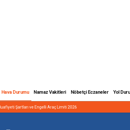
Hava Durumu
Namaz Vakitleri
Nöbetçi Eczaneler
Yol Dur
uafiyeti Şartları ve Engelli Araç Limiti 2026