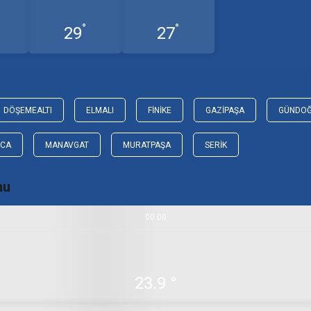
°
°
29
27
DÖŞEMEALTI
ELMALI
FINIKE
GAZIPAŞA
GÜNDO
UCA
MANAVGAT
MURATPAŞA
SERIK
mu
00:00
23.9 °