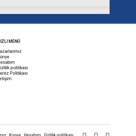
IZLI MENÜ
azarlarımız
ünye
esabım
izlilik politikası
erez Politikası
letişim
mız
Künye
Hesabım
Gizlilik politikası