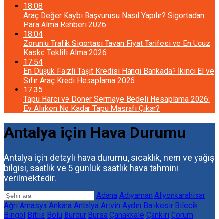
18:08
Araç Değer Kaybı Başvurusu Nasıl Yapılır? Sigortadan
Para Alma Rehberi 2026
18:04
Zorunlu Trafik Sigortası Tavan Fiyat Tarifesi ve En Ucuz
Kasko Teklifi Alma 2026
17:54
En Düşük Faizli Taşıt Kredisi Hangi Bankada? İkinci El ve
Sıfır Araç Kredi Hesaplama 2026
17:35
Tapu Harcı ve Döner Sermaye Bedeli Hesaplama 2026:
Ev Alırken Ne Kadar Tapu Masrafı Çıkar?
Antalya için Hava Durumu
Antalya için detaylı hava durumu, sıcaklık, nem ve yağış
bilgisi, saatlik ve 5 günlük saatlik hava tahmini
verilmektedir.
Adana
Adıyaman
Afyonkarahisar
Ağrı
Amasya
Ankara
Antalya
Artvin
Aydın
Balıkesir
Bilecik
Bingöl
Bitlis
Bolu
Burdur
Bursa
Çanakkale
Çankırı
Çorum