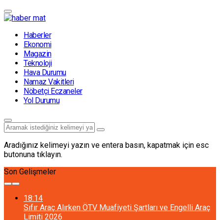
Haberler
Ekonomi
Magazin
Teknoloji
Hava Durumu
Namaz Vakitleri
Nöbetçi Eczaneler
Yol Durumu
Aradığınız kelimeyi yazın ve entera basın, kapatmak için esc
butonuna tıklayın.
Son Gelişmeler
18:14
Sıfır Araç Alırken ÖTV Muafiyeti Şartları ve Engelli Araç
Limiti 2026