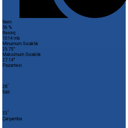
Nem
56 %
Basınç
1014 mb
Minumum Sıcaklık
25.75°
Maksimum Sıcaklık
27.14°
Pazartesi
°
28
Salı
°
33
Çarşamba