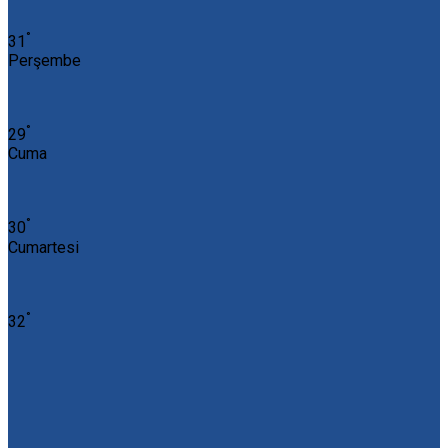
°
31
Perşembe
°
29
Cuma
°
30
Cumartesi
°
32