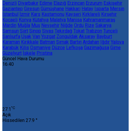
Denizli
Diyarbakır
Edirne
Elazığ
Erzincan
Erzurum
Eskişehir
Gaziantep
Giresun
Gümüşhane
Hakkari
Hatay
Isparta
Mersin
İstanbul
İzmir
Kars
Kastamonu
Kayseri
Kırklareli
Kırşehir
Kocaeli
Konya
Kütahya
Malatya
Manisa
Kahramanmaraş
Mardin
Muğla
Muş
Nevşehir
Niğde
Ordu
Rize
Sakarya
Samsun
Siirt
Sinop
Sivas
Tekirdağ
Tokat
Trabzon
Tunceli
Şanlıurfa
Uşak
Van
Yozgat
Zonguldak
Aksaray
Bayburt
Karaman
Kırıkkale
Batman
Şırnak
Bartın
Ardahan
Iğdır
Yalova
Karabük
Kilis
Osmaniye
Düzce
Lefkoşa
Gazimağusa
Girne
Güzelyurt
İskele
Pristina
Güncel Hava Durumu
16:40
‎°C
27.1
Açık
Hissedilen
27.9 °