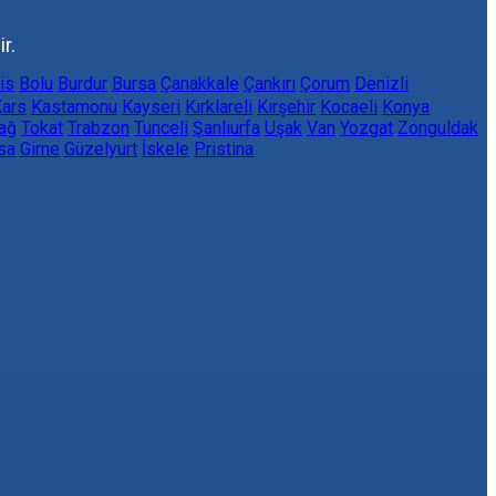
r.
lis
Bolu
Burdur
Bursa
Çanakkale
Çankırı
Çorum
Denizli
ars
Kastamonu
Kayseri
Kırklareli
Kırşehir
Kocaeli
Konya
ağ
Tokat
Trabzon
Tunceli
Şanlıurfa
Uşak
Van
Yozgat
Zonguldak
sa
Girne
Güzelyurt
İskele
Pristina