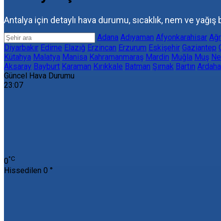
Antalya için detaylı hava durumu, sıcaklık, nem ve yağış bi
Adana
Adıyaman
Afyonkarahisar
Ağr
Diyarbakır
Edirne
Elazığ
Erzincan
Erzurum
Eskişehir
Gaziantep
Kütahya
Malatya
Manisa
Kahramanmaraş
Mardin
Muğla
Muş
Ne
Aksaray
Bayburt
Karaman
Kırıkkale
Batman
Şırnak
Bartın
Ardaha
Güncel Hava Durumu
23:07
‎°C
0
Hissedilen
0 °