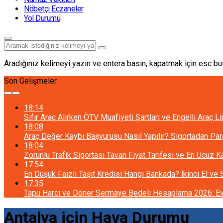
Nöbetçi Eczaneler
Yol Durumu
Aradığınız kelimeyi yazın ve entera basın, kapatmak için esc but
Son Gelişmeler
18:14
Sıfır Araç Alırken ÖTV Muafiyeti Şartları ve Engelli Araç L
18:08
Araç Değer Kaybı Başvurusu Nasıl Yapılır? Sigortadan Pa
18:04
Zorunlu Trafik Sigortası Tavan Fiyat Tarifesi ve En Ucuz 
17:54
En Düşük Faizli Taşıt Kredisi Hangi Bankada? İkinci El ve
17:35
Tapu Harcı ve Döner Sermaye Bedeli Hesaplama 2026: Ev 
Antalya için Hava Durumu