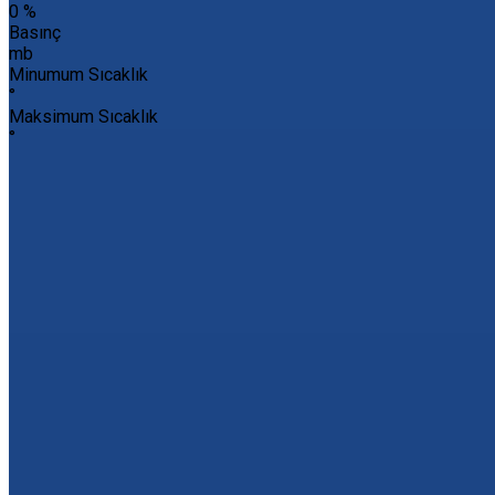
0 %
Basınç
mb
Minumum Sıcaklık
°
Maksimum Sıcaklık
°