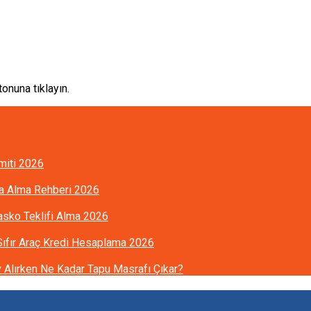
onuna tıklayın.
imiti 2026
ra Alma Rehberi 2026
Kasko Teklifi Alma 2026
 Sıfır Araç Kredi Hesaplama 2026
Alırken Ne Kadar Tapu Masrafı Çıkar?