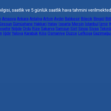
lgisi, saatlik ve 5 günlük saatlik hava tahmini verilmektedi
ı
Amasya
Ankara
Antalya
Artvin
Aydın
Balıkesir
Bilecik
Bingöl
Bit
Giresun
Gümüşhane
Hakkari
Hatay
Isparta
Mersin
İstanbul
İzmir
K
vşehir
Niğde
Ordu
Rize
Sakarya
Samsun
Siirt
Sinop
Sivas
Tekird
n
Iğdır
Yalova
Karabük
Kilis
Osmaniye
Düzce
Lefkoşa
Gazimağu