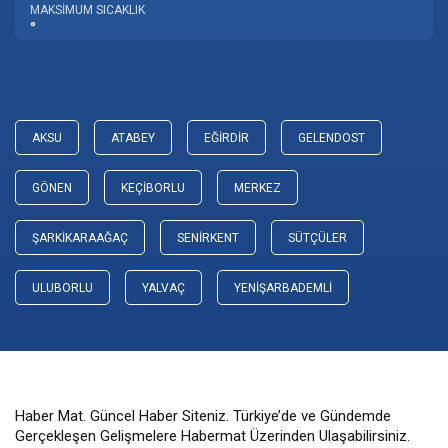
MAKSIMUM SICAKLIK
°
AKSU
ATABEY
EĞIRDIR
GELENDOST
GÖNEN
KEÇIBORLU
MERKEZ
ŞARKIKARAAĞAÇ
SENIRKENT
SÜTÇÜLER
ULUBORLU
YALVAÇ
YENIŞARBADEMLI
Haber Mat. Güncel Haber Siteniz. Türkiye’de ve Gündemde
Gerçekleşen Gelişmelere Habermat Üzerinden Ulaşabilirsiniz.