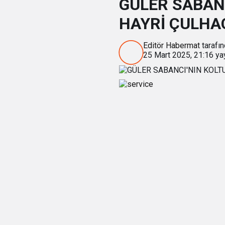
GÜLER SABAN
HAYRİ ÇULHAC
Editör Habermat
tarafın
25 Mart 2025, 21:16
yay