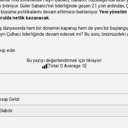
k biliniyor. Güler Sabancı’nın liderliğinde geçen 21 yılın ardından,
ı büyüme politikalarını devam ettirmesi bekleniyor.
Yeni yönetim
urulda netlik kazanacak.
 iş dünyasında hem bir dönemin kapanışı hem de yeni bir başlangıç 
ayri Çulhacı liderliğinde devam edecek mi? Bu soru, önümüzdeki 
kip edin
Bu yazıyı değerlendirmek için tıklayın!
[Total:
0
Average:
0
]
sajı Geldi
labilir