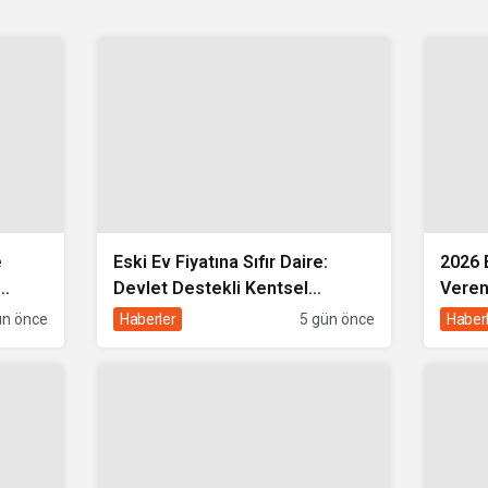
e
Eski Ev Fiyatına Sıfır Daire:
2026 
Devlet Destekli Kentsel
Veren
Dönüşüm Kredisi Nasıl Alınır?
Karşıl
ün önce
Haberler
5 gün önce
Haber