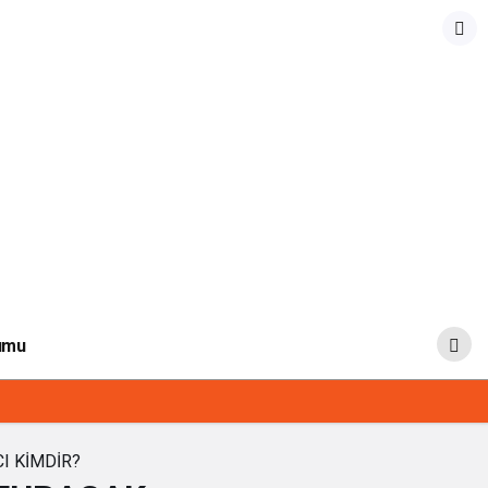
umu
I KİMDİR?