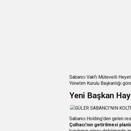
Sabancı Vakfı Mütevelli Heyet
Yönetim Kurulu Başkanlığı gör
Yeni Başkan Hayr
.
Sabancı Holding’den gelen res
Çulhacı’nın getirilmesi planl
kurulunun görev dağılımında an