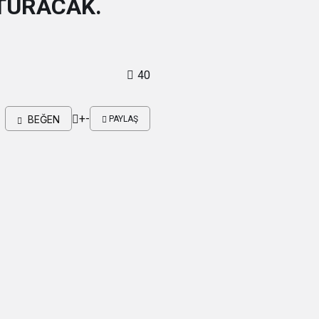
OTURACAK.
40
+
-
BEĞEN
PAYLAŞ