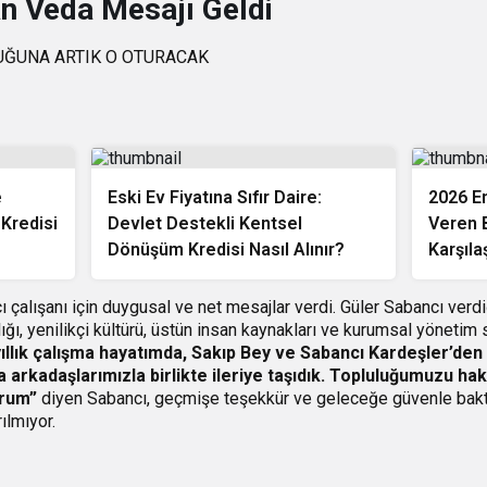
an Veda Mesajı Geldi
e
Eski Ev Fiyatına Sıfır Daire:
2026 E
 Kredisi
Devlet Destekli Kentsel
Veren B
Dönüşüm Kredisi Nasıl Alınır?
Karşıla
ı çalışanı için duygusal ve net mesajlar verdi. Güler Sabancı verd
ığı, yenilikçi kültürü, üstün insan kaynakları ve kurumsal yönetim
ıllık çalışma hayatımda, Sakıp Bey ve Sabancı Kardeşler’den 
 arkadaşlarımızla birlikte ileriye taşıdık. Topluluğumuzu ha
orum”
diyen Sabancı, geçmişe teşekkür ve geleceğe güvenle baktığ
ılmıyor.