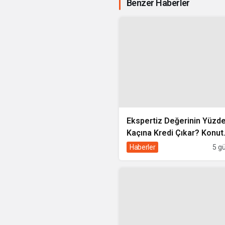
Benzer Haberler
Ekspertiz Değerinin Yüzd
Kaçına Kredi Çıkar? Konut
Kredisi Ekspertiz Raporu
Haberler
5 g
Rehberi