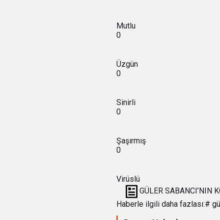
Mutlu
0
Üzgün
0
Sinirli
0
Şaşırmış
0
Virüslü
GÜLER SABANCI’NIN K
Haberle ilgili daha fazlası:
# gü