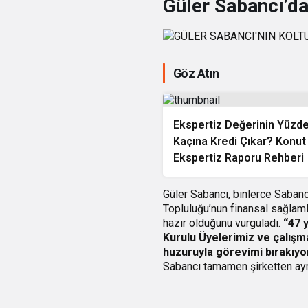
Güler Sabancı’d
Göz Atın
Ekspertiz Değerinin Yüzd
Kaçına Kredi Çıkar? Konut
Ekspertiz Raporu Rehberi
Güler Sabancı, binlerce Sabanc
Topluluğu’nun finansal sağlaml
hazır olduğunu vurguladı.
“47 y
Kurulu Üyelerimiz ve çalışma
huzuruyla görevimi bırakıy
Sabancı tamamen şirketten ayr