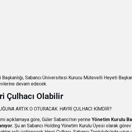
i Başkanlığı, Sabancı Üniversitesi Kurucu Mütevelli Heyeti Başka
evlerine devam edecek.
i Çulhacı Olabilir
mi açıklamaya göre, Güler Sabancı’nın yerine
Yönetim Kurulu Ba
anıyor.
Şu an Sabancı Holding Yönetim Kurulu Üyesi olarak görev 
ahtar rolü üstlenecek Hayri Çulhacı, Sabancı Topluluğu’nda uzun yı