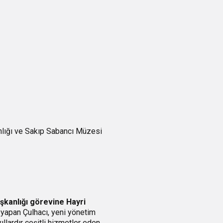
nlığı ve Sakıp Sabancı Müzesi
şkanlığı görevine Hayri
yapan Çulhacı, yeni yönetim
llardır çeşitli hizmetler eden