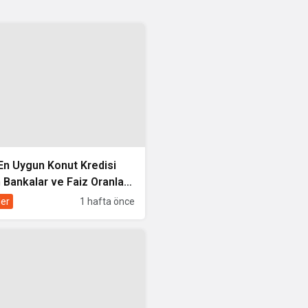
En Uygun Konut Kredisi
 Bankalar ve Faiz Oranları
aştırması
ler
1 hafta önce