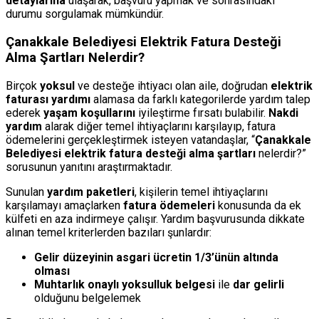
detaylarına
ulaşarak, başvuru yapmak ve sonrasındaki
durumu sorgulamak mümkündür.
Çanakkale Belediyesi Elektrik Fatura Desteği
Alma Şartları Nelerdir?
Birçok
yoksul
ve desteğe ihtiyacı olan aile, doğrudan
elektrik
faturası yardımı
alamasa da farklı kategorilerde yardım talep
ederek
yaşam koşullarını
iyileştirme fırsatı bulabilir.
Nakdi
yardım
alarak diğer temel ihtiyaçlarını karşılayıp, fatura
ödemelerini gerçekleştirmek isteyen vatandaşlar, “
Çanakkale
Belediyesi elektrik fatura desteği alma şartları
nelerdir?”
sorusunun yanıtını araştırmaktadır.
Sunulan
yardım paketleri
, kişilerin temel ihtiyaçlarını
karşılamayı amaçlarken
fatura ödemeleri
konusunda da ek
külfeti en aza indirmeye çalışır. Yardım başvurusunda dikkate
alınan temel kriterlerden bazıları şunlardır:
Gelir düzeyinin asgari ücretin 1/3’ünün altında
olması
Muhtarlık onaylı yoksulluk belgesi
ile
dar gelirli
olduğunu belgelemek