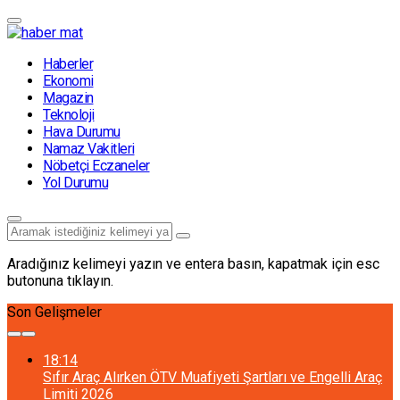
Haberler
Ekonomi
Magazin
Teknoloji
Hava Durumu
Namaz Vakitleri
Nöbetçi Eczaneler
Yol Durumu
Aradığınız kelimeyi yazın ve entera basın, kapatmak için esc
butonuna tıklayın.
Son Gelişmeler
18:14
Sıfır Araç Alırken ÖTV Muafiyeti Şartları ve Engelli Araç
Limiti 2026