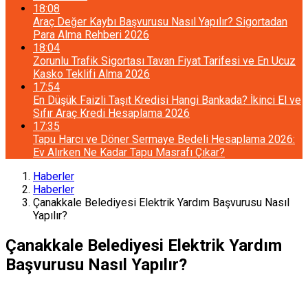
18:08
Araç Değer Kaybı Başvurusu Nasıl Yapılır? Sigortadan
Para Alma Rehberi 2026
18:04
Zorunlu Trafik Sigortası Tavan Fiyat Tarifesi ve En Ucuz
Kasko Teklifi Alma 2026
17:54
En Düşük Faizli Taşıt Kredisi Hangi Bankada? İkinci El ve
Sıfır Araç Kredi Hesaplama 2026
17:35
Tapu Harcı ve Döner Sermaye Bedeli Hesaplama 2026:
Ev Alırken Ne Kadar Tapu Masrafı Çıkar?
Haberler
Haberler
Çanakkale Belediyesi Elektrik Yardım Başvurusu Nasıl
Yapılır?
Çanakkale Belediyesi Elektrik Yardım
Başvurusu Nasıl Yapılır?