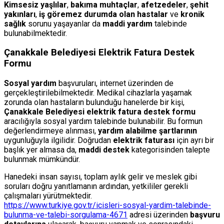
Kimsesiz yaşlılar
,
bakıma muhtaçlar
,
afetzedeler
,
şehit
yakınları
,
iş göremez durumda olan hastalar
ve
kronik
sağlık
sorunu yaşayanlar da
maddi yardım
talebinde
bulunabilmektedir.
Çanakkale Belediyesi Elektrik Fatura Destek
Formu
Sosyal yardım
başvuruları, internet üzerinden de
gerçekleştirilebilmektedir. Medikal cihazlarla yaşamak
zorunda olan hastaların bulunduğu hanelerde bir kişi,
Çanakkale Belediyesi elektrik fatura destek formu
aracılığıyla sosyal yardım talebinde bulunabilir. Bu formun
değerlendirmeye alınması,
yardım alabilme şartlarının
uygunluğuyla ilgilidir. Doğrudan
elektrik faturası
için ayrı bir
başlık yer almasa da,
maddi destek
kategorisinden talepte
bulunmak mümkündür.
Hanedeki insan sayısı, toplam aylık gelir ve meslek gibi
soruları doğru yanıtlamanın ardından, yetkililer gerekli
çalışmaları yürütmektedir.
https://www.turkiye.gov.tr/icisleri-sosyal-yardim-talebinde-
bulunma-ve-talebi-sorgulama-4671
adresi üzerinden
başvuru