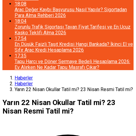
18:08
Araç Değer Kaybı Başvurusu Nasıl Yapılır? Sigortadan
Para Alma Rehberi 2026
18:04
Zorunlu Trafik Sigortası Tavan Fiyat Tarifesi ve En Ucuz
Kasko Teklifi Alma 2026
17:54
En Düşük Faizli Taşıt Kredisi Hangi Bankada? İkinci El ve
Sıfır Araç Kredi Hesaplama 2026
17:35
Tapu Harcı ve Döner Sermaye Bedeli Hesaplama 2026:
Ev Alırken Ne Kadar Tapu Masrafı Çıkar?
Haberler
Haberler
Yarın 22 Nisan Okullar Tatil mi? 23 Nisan Resmi Tatil mi?
Yarın 22 Nisan Okullar Tatil mi? 23
Nisan Resmi Tatil mi?