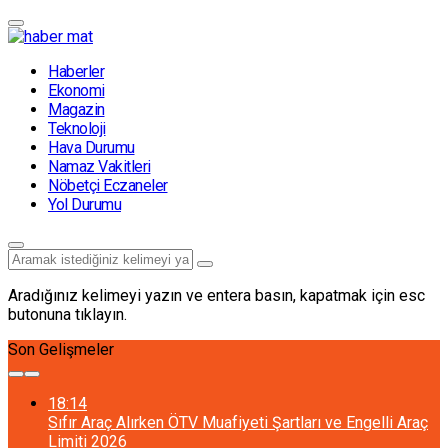
Haberler
Ekonomi
Magazin
Teknoloji
Hava Durumu
Namaz Vakitleri
Nöbetçi Eczaneler
Yol Durumu
Aradığınız kelimeyi yazın ve entera basın, kapatmak için esc
butonuna tıklayın.
Son Gelişmeler
18:14
Sıfır Araç Alırken ÖTV Muafiyeti Şartları ve Engelli Araç
Limiti 2026