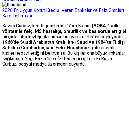
2026 En Uygun Konut Kredisi Veren Bankalar ve Faiz Oranları
Karşılaştırması
Kazım Gürbüz, kendi geliştirdiği “Yogi Kazım
(YOKA)” adlı
yöntemle felç, MS hastalığı, omurilik ve kas sorunları gibi
birçok rahatsızlığı
olan insanlara yardım ettiğini söylüyordu.
1968’de Suudi Arabistan Kralı İbn-i Suud ve 1984’te Fildişi
Sahilleri Cumhurbaşkanı Felix Houphouet gibi
önemli
kişileri tedavi ettiğini belirtmişti. Bu kişiler ona büyük imkanlar
sağlamıştı. Yogi Kazım’ın vefat haberini oğlu Zeki Ruşen
Gürbüz, sosyal medya üzerinden duyurdu.