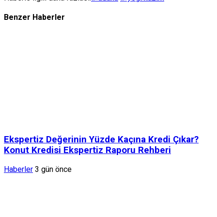
Benzer Haberler
Ekspertiz Değerinin Yüzde Kaçına Kredi Çıkar?
Konut Kredisi Ekspertiz Raporu Rehberi
Haberler
3 gün önce