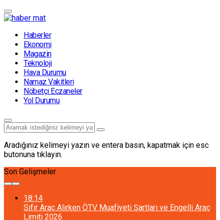
Haberler
Ekonomi
Magazin
Teknoloji
Hava Durumu
Namaz Vakitleri
Nöbetçi Eczaneler
Yol Durumu
Aradığınız kelimeyi yazın ve entera basın, kapatmak için esc
butonuna tıklayın.
Son Gelişmeler
18:14
Sıfır Araç Alırken ÖTV Muafiyeti Şartları ve Engelli Araç
Limiti 2026