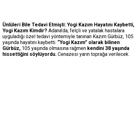
Ünlüleri Bile Tedavi Etmişti: Yogi Kazım Hayatını Kaybetti,
Yogi Kazım Kimdir?
Adana’da, felçli ve yatalak hastalara
uyguladığı özel tedavi yöntemiyle tanınan Kazım Gürbüz, 105
yaşında hayatını kaybetti.
“Yogi Kazım” olarak bilinen
Gürbüz,
105 yaşında olmasına rağmen
kendini 38 yaşında
hissettiğini söylüyordu.
Cenazesi yarın toprağa verilecek.