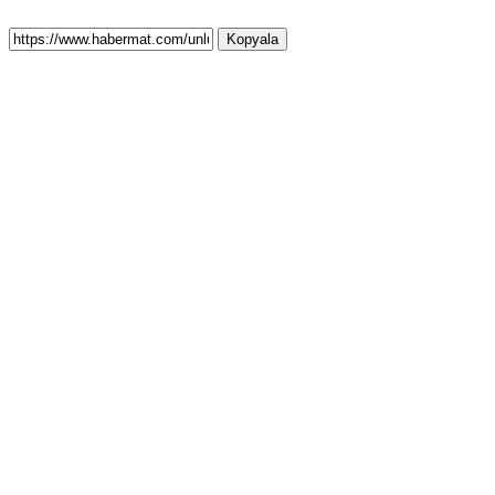
Kopyala