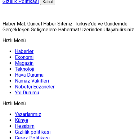
Gizlilik Politikası
Kabul
Haber Mat. Güncel Haber Siteniz. Türkiye’de ve Gündemde
Gerçekleşen Gelişmelere Habermat Üzerinden Ulaşabilirsiniz.
Hızlı Menü
Haberler
Ekonomi
Magazin
Teknoloji
Hava Durumu
Namaz Vakitleri
Nöbetçi Eczaneler
Yol Durumu
Hızlı Menü
Yazarlarımız
Künye
Hesabım
Gizlilik politikası
Çerez Politikası