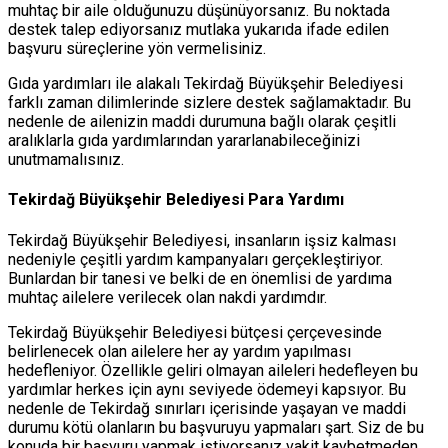
muhtaç bir aile olduğunuzu düşünüyorsanız. Bu noktada
destek talep ediyorsanız mutlaka yukarıda ifade edilen
başvuru süreçlerine yön vermelisiniz.
Gıda yardımları ile alakalı Tekirdağ Büyükşehir Belediyesi
farklı zaman dilimlerinde sizlere destek sağlamaktadır. Bu
nedenle de ailenizin maddi durumuna bağlı olarak çeşitli
aralıklarla gıda yardımlarından yararlanabileceğinizi
unutmamalısınız.
Tekirdağ Büyükşehir Belediyesi Para Yardımı
Tekirdağ Büyükşehir Belediyesi, insanların işsiz kalması
nedeniyle çeşitli yardım kampanyaları gerçekleştiriyor.
Bunlardan bir tanesi ve belki de en önemlisi de yardıma
muhtaç ailelere verilecek olan nakdi yardımdır.
Tekirdağ Büyükşehir Belediyesi bütçesi çerçevesinde
belirlenecek olan ailelere her ay yardım yapılması
hedefleniyor. Özellikle geliri olmayan aileleri hedefleyen bu
yardımlar herkes için aynı seviyede ödemeyi kapsıyor. Bu
nedenle de Tekirdağ sınırları içerisinde yaşayan ve maddi
durumu kötü olanların bu başvuruyu yapmaları şart. Siz de bu
konuda bir başvuru yapmak istiyorsanız vakit kaybetmeden