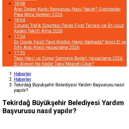
18:08
Araç Değer Kaybı Başvurusu Nasıl Yapılır? Sigortadan
Para Alma Rehberi 2026
18:04
Zorunlu Trafik Sigortası Tavan Fiyat Tarifesi ve En Ucuz
Kasko Teklifi Alma 2026
17:54
En Düşük Faizli Taşıt Kredisi Hangi Bankada? İkinci El ve
Sıfır Araç Kredi Hesaplama 2026
17:35
Tapu Harcı ve Döner Sermaye Bedeli Hesaplama 2026:
Ev Alırken Ne Kadar Tapu Masrafı Çıkar?
Haberler
Haberler
Tekirdağ Büyükşehir Belediyesi Yardım Başvurusu nasıl
yapılır?
Tekirdağ Büyükşehir Belediyesi Yardım
Başvurusu nasıl yapılır?