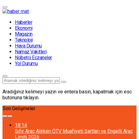
Haberler
Ekonomi
Magazin
Teknoloji
Hava Durumu
Namaz Vakitleri
Nöbetçi Eczaneler
Yol Durumu
Aradığınız kelimeyi yazın ve entera basın, kapatmak için esc
butonuna tıklayın.
Son Gelişmeler
18:14
Sıfır Araç Alırken ÖTV Muafiyeti Şartları ve Engelli Araç
Limiti 2026