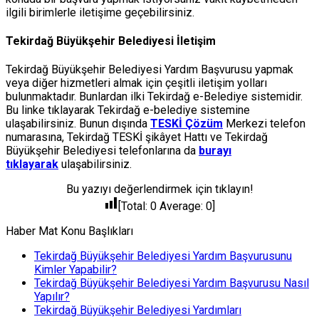
ilgili birimlerle iletişime geçebilirsiniz.
Tekirdağ Büyükşehir Belediyesi İletişim
Tekirdağ Büyükşehir Belediyesi Yardım Başvurusu yapmak
veya diğer hizmetleri almak için çeşitli iletişim yolları
bulunmaktadır. Bunlardan ilki Tekirdağ e-Belediye sistemidir.
Bu linke tıklayarak Tekirdağ e-belediye sistemine
ulaşabilirsiniz. Bunun dışında
TESKİ Çözüm
Merkezi telefon
numarasına, Tekirdağ TESKİ şikâyet Hattı ve Tekirdağ
Büyükşehir Belediyesi telefonlarına da
burayı
tıklayarak
ulaşabilirsiniz.
Bu yazıyı değerlendirmek için tıklayın!
[Total:
0
Average:
0
]
Haber Mat Konu Başlıkları
Tekirdağ Büyükşehir Belediyesi Yardım Başvurusunu
Kimler Yapabilir?
Tekirdağ Büyükşehir Belediyesi Yardım Başvurusu Nasıl
Yapılır?
Tekirdağ Büyükşehir Belediyesi Yardımları