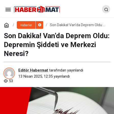
Son Dakika! Van’da Deprem Oldu:
Haberler
Depremin Şiddeti ve Merkezi
Neresi?
Son Dakika! Van’da Deprem Oldu:
Depremin Şiddeti ve Merkezi
Neresi?
Editör Habermat
tarafından yayınlandı
13 Nisan 2025, 12:35
yayınlandı
53