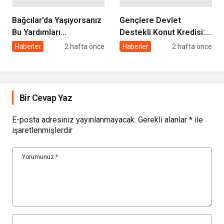
Bağcılar’da Yaşıyorsanız
Gençlere Devlet
Bu Yardımları
Destekli Konut Kredisi: 3
Alabilirsiniz: Başvuru
Yıl Geri Ödemesiz, 5 Yıl
Haberler
2 hafta önce
Haberler
2 hafta önce
Şartları ve Detaylar
Satış Yasağı Şartıyla
Bir Cevap Yaz
E-posta adresiniz yayınlanmayacak.
Gerekli alanlar
*
ile
işaretlenmişlerdir
Yorumunuz
*