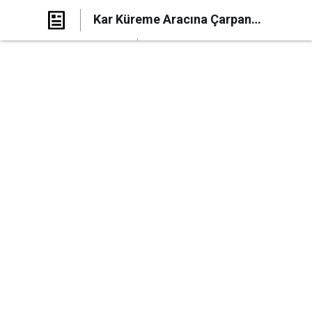
Kar Küreme Aracına Çarpan
Kamyonet Faciası: 1 Ölü, 2 Yaralı
Paylaş
Yorum Yap