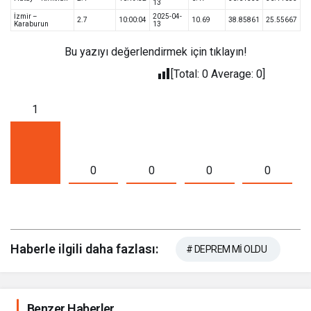
13
İzmir –
2025-04-
2.7
10:00:04
10.69
38.85861
25.55667
Karaburun
13
Bu yazıyı değerlendirmek için tıklayın!
[Total:
0
Average:
0
]
1
0
0
0
0
Haberle ilgili daha fazlası:
# DEPREM Mİ OLDU
Benzer Haberler