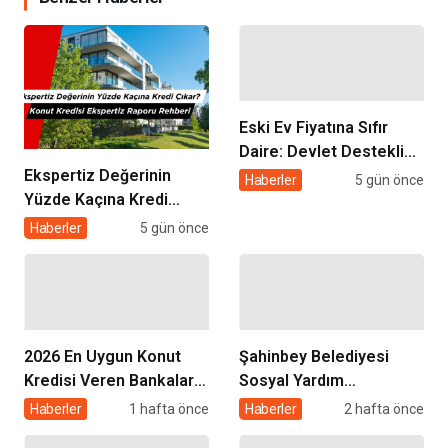
Eski Ev Fiyatına Sıfır
Daire: Devlet Destekli
Ekspertiz Değerinin
Kentsel Dönüşüm
Haberler
5 gün önce
Yüzde Kaçına Kredi
Kredisi Nasıl Alınır?
Çıkar? Konut Kredisi
Haberler
5 gün önce
Ekspertiz Raporu
Rehberi
2026 En Uygun Konut
Şahinbey Belediyesi
Kredisi Veren Bankalar
Sosyal Yardım
ve Faiz Oranları
Başvurusu 2026: Kimler
Haberler
1 hafta önce
Haberler
2 hafta önce
Karşılaştırması
Başvurabilir, Nasıl