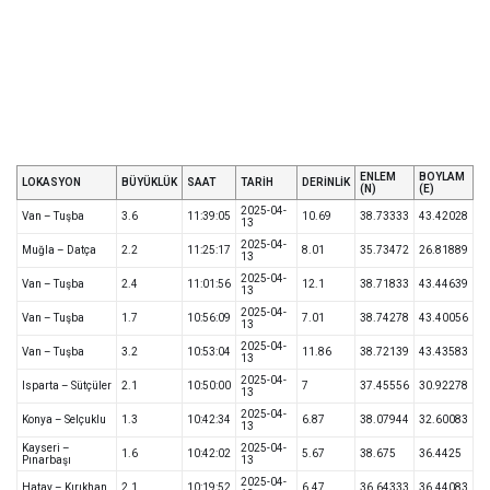
ENLEM
BOYLAM
LOKASYON
BÜYÜKLÜK
SAAT
TARİH
DERİNLİK
(N)
(E)
2025-04-
Van – Tuşba
3.6
11:39:05
10.69
38.73333
43.42028
13
2025-04-
Muğla – Datça
2.2
11:25:17
8.01
35.73472
26.81889
13
2025-04-
Van – Tuşba
2.4
11:01:56
12.1
38.71833
43.44639
13
2025-04-
Van – Tuşba
1.7
10:56:09
7.01
38.74278
43.40056
13
2025-04-
Van – Tuşba
3.2
10:53:04
11.86
38.72139
43.43583
13
2025-04-
Isparta – Sütçüler
2.1
10:50:00
7
37.45556
30.92278
13
2025-04-
Konya – Selçuklu
1.3
10:42:34
6.87
38.07944
32.60083
13
Kayseri –
2025-04-
1.6
10:42:02
5.67
38.675
36.4425
Pınarbaşı
13
2025-04-
Hatay – Kırıkhan
2.1
10:19:52
6.47
36.64333
36.44083