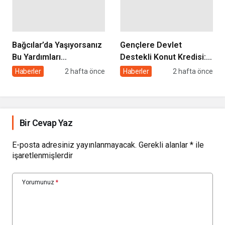
Yapılır?
Bağcılar’da Yaşıyorsanız
Gençlere Devlet
Bu Yardımları
Destekli Konut Kredisi: 3
Alabilirsiniz: Başvuru
Yıl Geri Ödemesiz, 5 Yıl
Haberler
2 hafta önce
Haberler
2 hafta önce
Şartları ve Detaylar
Satış Yasağı Şartıyla
Bir Cevap Yaz
E-posta adresiniz yayınlanmayacak.
Gerekli alanlar
*
ile
işaretlenmişlerdir
Yorumunuz
*