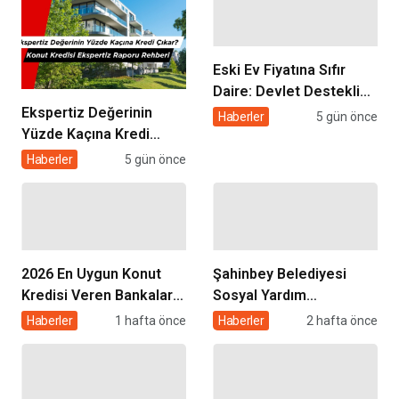
Eski Ev Fiyatına Sıfır
Daire: Devlet Destekli
Ekspertiz Değerinin
Kentsel Dönüşüm
Haberler
5 gün önce
Yüzde Kaçına Kredi
Kredisi Nasıl Alınır?
Çıkar? Konut Kredisi
Haberler
5 gün önce
Ekspertiz Raporu
Rehberi
2026 En Uygun Konut
Şahinbey Belediyesi
Kredisi Veren Bankalar
Sosyal Yardım
ve Faiz Oranları
Başvurusu 2026: Kimler
Haberler
1 hafta önce
Haberler
2 hafta önce
Karşılaştırması
Başvurabilir, Nasıl
Yapılır?