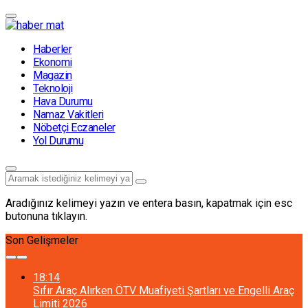
Haberler
Ekonomi
Magazin
Teknoloji
Hava Durumu
Namaz Vakitleri
Nöbetçi Eczaneler
Yol Durumu
Aradığınız kelimeyi yazın ve entera basın, kapatmak için esc
butonuna tıklayın.
Son Gelişmeler
18:14
Sıfır Araç Alırken ÖTV Muafiyeti Şartları ve Engelli Araç
Limiti 2026