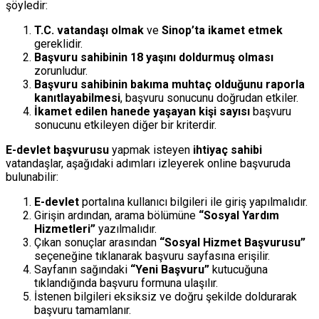
şöyledir:
T.C. vatandaşı olmak
ve
Sinop’ta ikamet etmek
gereklidir.
Başvuru sahibinin 18 yaşını doldurmuş olması
zorunludur.
Başvuru sahibinin bakıma muhtaç olduğunu raporla
kanıtlayabilmesi
, başvuru sonucunu doğrudan etkiler.
İkamet edilen hanede yaşayan kişi sayısı
başvuru
sonucunu etkileyen diğer bir kriterdir.
E-devlet başvurusu
yapmak isteyen
ihtiyaç sahibi
vatandaşlar, aşağıdaki adımları izleyerek online başvuruda
bulunabilir:
E-devlet
portalına kullanıcı bilgileri ile giriş yapılmalıdır.
Girişin ardından, arama bölümüne
“Sosyal Yardım
Hizmetleri”
yazılmalıdır.
Çıkan sonuçlar arasından
“Sosyal Hizmet Başvurusu”
seçeneğine tıklanarak başvuru sayfasına erişilir.
Sayfanın sağındaki
“Yeni Başvuru”
kutucuğuna
tıklandığında başvuru formuna ulaşılır.
İstenen bilgileri eksiksiz ve doğru şekilde doldurarak
başvuru tamamlanır.