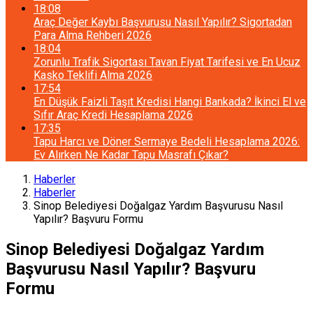
18:08
Araç Değer Kaybı Başvurusu Nasıl Yapılır? Sigortadan
Para Alma Rehberi 2026
18:04
Zorunlu Trafik Sigortası Tavan Fiyat Tarifesi ve En Ucuz
Kasko Teklifi Alma 2026
17:54
En Düşük Faizli Taşıt Kredisi Hangi Bankada? İkinci El ve
Sıfır Araç Kredi Hesaplama 2026
17:35
Tapu Harcı ve Döner Sermaye Bedeli Hesaplama 2026:
Ev Alırken Ne Kadar Tapu Masrafı Çıkar?
Haberler
Haberler
Sinop Belediyesi Doğalgaz Yardım Başvurusu Nasıl
Yapılır? Başvuru Formu
Sinop Belediyesi Doğalgaz Yardım
Başvurusu Nasıl Yapılır? Başvuru
Formu