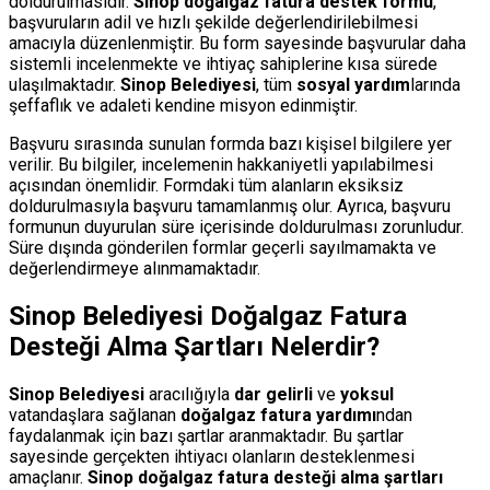
doldurulmasıdır.
Sinop doğalgaz fatura destek formu
,
başvuruların adil ve hızlı şekilde değerlendirilebilmesi
amacıyla düzenlenmiştir. Bu form sayesinde başvurular daha
sistemli incelenmekte ve ihtiyaç sahiplerine kısa sürede
ulaşılmaktadır.
Sinop Belediyesi
, tüm
sosyal yardım
larında
şeffaflık ve adaleti kendine misyon edinmiştir.
Başvuru sırasında sunulan formda bazı kişisel bilgilere yer
verilir. Bu bilgiler, incelemenin hakkaniyetli yapılabilmesi
açısından önemlidir. Formdaki tüm alanların eksiksiz
doldurulmasıyla başvuru tamamlanmış olur. Ayrıca, başvuru
formunun duyurulan süre içerisinde doldurulması zorunludur.
Süre dışında gönderilen formlar geçerli sayılmamakta ve
değerlendirmeye alınmamaktadır.
Sinop Belediyesi Doğalgaz Fatura
Desteği Alma Şartları Nelerdir?
Sinop Belediyesi
aracılığıyla
dar gelirli
ve
yoksul
vatandaşlara sağlanan
doğalgaz fatura yardımı
ndan
faydalanmak için bazı şartlar aranmaktadır. Bu şartlar
sayesinde gerçekten ihtiyacı olanların desteklenmesi
amaçlanır.
Sinop doğalgaz fatura desteği alma şartları