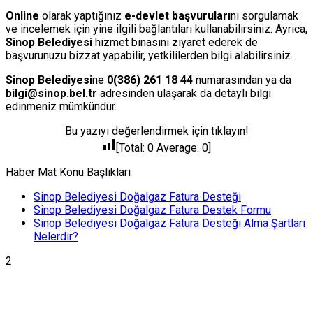
Online
olarak yaptığınız
e-devlet başvuruları
nı sorgulamak
ve incelemek için yine ilgili bağlantıları kullanabilirsiniz. Ayrıca,
Sinop Belediyesi
hizmet binasını ziyaret ederek de
başvurunuzu bizzat yapabilir, yetkililerden bilgi alabilirsiniz.
Sinop Belediyesi
ne
0(386) 261 18 44
numarasından ya da
bilgi@sinop.bel.tr
adresinden ulaşarak da detaylı bilgi
edinmeniz mümkündür.
Bu yazıyı değerlendirmek için tıklayın!
[Total:
0
Average:
0
]
Haber Mat Konu Başlıkları
Sinop Belediyesi Doğalgaz Fatura Desteği
Sinop Belediyesi Doğalgaz Fatura Destek Formu
Sinop Belediyesi Doğalgaz Fatura Desteği Alma Şartları
Nelerdir?
2