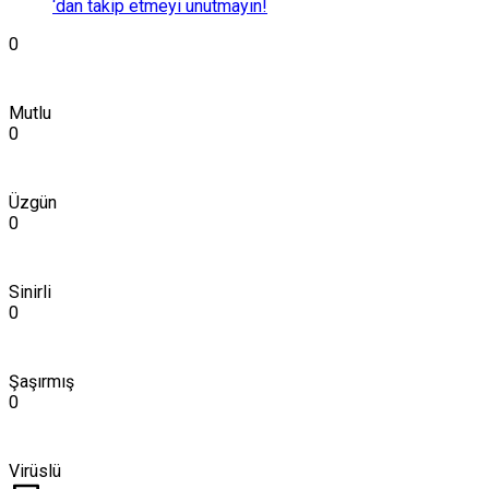
‘dan takip etmeyi unutmayın!
0
Mutlu
0
Üzgün
0
Sinirli
0
Şaşırmış
0
Virüslü