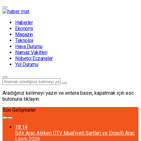
Haberler
Ekonomi
Magazin
Teknoloji
Hava Durumu
Namaz Vakitleri
Nöbetçi Eczaneler
Yol Durumu
Aradığınız kelimeyi yazın ve entera basın, kapatmak için esc
butonuna tıklayın.
Son Gelişmeler
18:14
Sıfır Araç Alırken ÖTV Muafiyeti Şartları ve Engelli Araç
Limiti 2026