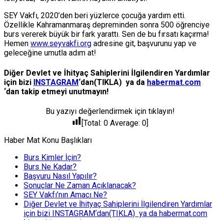
SEY Vakfı, 2020’den beri yüzlerce çocuğa yardım etti.
Özellikle Kahramanmaraş depreminden sonra 500 öğrenciye
burs vererek büyük bir fark yarattı. Sen de bu fırsatı kaçırma!
Hemen
www.seyvakfi.org
adresine git, başvurunu yap ve
geleceğine umutla adım at!
Diğer Devlet ve İhityaç Sahiplerini İlgilendiren Yardımlar
için bizi
INSTAGRAM
‘dan(TIKLA) ya da
habermat.com
‘dan takip etmeyi unutmayın!
Bu yazıyı değerlendirmek için tıklayın!
[Total:
0
Average:
0
]
Haber Mat Konu Başlıkları
Burs Kimler İçin?
Burs Ne Kadar?
Başvuru Nasıl Yapılır?
Sonuçlar Ne Zaman Açıklanacak?
SEY Vakfı’nın Amacı Ne?
Diğer Devlet ve İhityaç Sahiplerini İlgilendiren Yardımlar
için bizi INSTAGRAM‘dan(TIKLA) ya da habermat.com