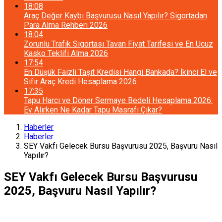
18:08
Araç Değer Kaybı Başvurusu Nasıl Yapılır? Sigortadan
Para Alma Rehberi 2026
18:04
Zorunlu Trafik Sigortası Tavan Fiyat Tarifesi ve En Ucuz
Kasko Teklifi Alma 2026
17:54
En Düşük Faizli Taşıt Kredisi Hangi Bankada? İkinci El ve
Sıfır Araç Kredi Hesaplama 2026
17:35
Tapu Harcı ve Döner Sermaye Bedeli Hesaplama 2026:
Ev Alırken Ne Kadar Tapu Masrafı Çıkar?
Haberler
Haberler
SEY Vakfı Gelecek Bursu Başvurusu 2025, Başvuru Nasıl
Yapılır?
SEY Vakfı Gelecek Bursu Başvurusu
2025, Başvuru Nasıl Yapılır?