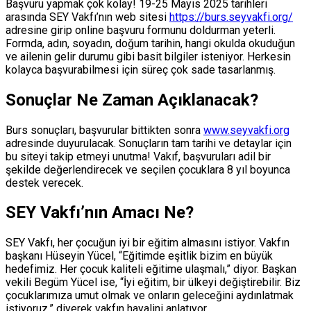
Başvuru yapmak çok kolay!
19-25 Mayıs 2025
tarihleri
arasında SEY Vakfı’nın web sitesi
https://burs.seyvakfi.org/
adresine girip online başvuru formunu doldurman yeterli.
Formda, adın, soyadın, doğum tarihin, hangi okulda okuduğun
ve ailenin gelir durumu gibi basit bilgiler isteniyor. Herkesin
kolayca başvurabilmesi için süreç çok sade tasarlanmış.
Sonuçlar Ne Zaman Açıklanacak?
Burs sonuçları, başvurular bittikten sonra
www.seyvakfi.org
adresinde duyurulacak. Sonuçların tam tarihi ve detaylar için
bu siteyi takip etmeyi unutma! Vakıf, başvuruları adil bir
şekilde değerlendirecek ve seçilen çocuklara 8 yıl boyunca
destek verecek.
SEY Vakfı’nın Amacı Ne?
SEY Vakfı, her çocuğun iyi bir eğitim almasını istiyor. Vakfın
başkanı Hüseyin Yücel, “Eğitimde eşitlik bizim en büyük
hedefimiz. Her çocuk kaliteli eğitime ulaşmalı,” diyor. Başkan
vekili Begüm Yücel ise, “İyi eğitim, bir ülkeyi değiştirebilir. Biz
çocuklarımıza umut olmak ve onların geleceğini aydınlatmak
istiyoruz,” diyerek vakfın hayalini anlatıyor.