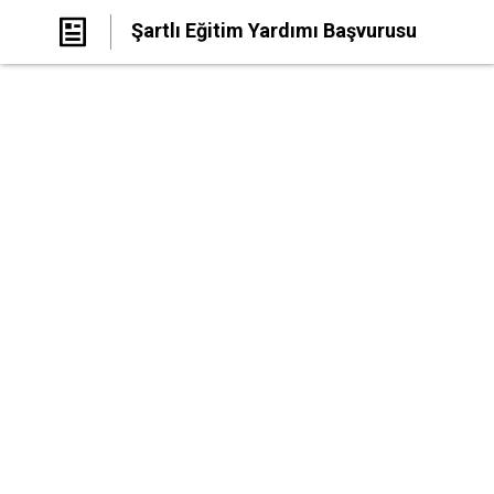
Şartlı Eğitim Yardımı Başvurusu
Nasıl Yapılır? ŞEY Başvuru Formu 2025
Yorum Yap
Paylaş