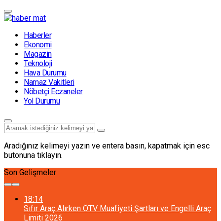
Haberler
Ekonomi
Magazin
Teknoloji
Hava Durumu
Namaz Vakitleri
Nöbetçi Eczaneler
Yol Durumu
Aradığınız kelimeyi yazın ve entera basın, kapatmak için esc
butonuna tıklayın.
Son Gelişmeler
18:14
Sıfır Araç Alırken ÖTV Muafiyeti Şartları ve Engelli Araç
Limiti 2026