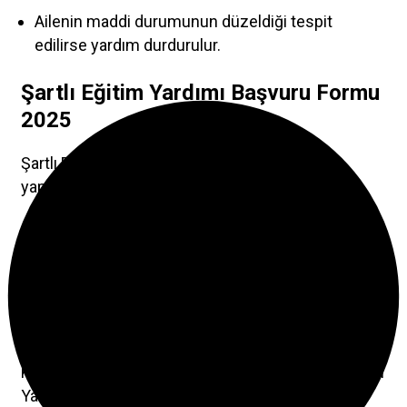
Ailenin maddi durumunun düzeldiği tespit
edilirse yardım durdurulur.
Şartlı Eğitim Yardımı Başvuru Formu
2025
Şartlı Eğitim Yardımı için başvurular iki şekilde
yapılabilir:
e-Devlet Üzerinden Başvuru:
e-Devlet’e girerek “Sosyal Yardım Başvuru Hizmeti”
bölümünden başvuru yapabilirsiniz. Bunun için TC
kimlik numaranız ve e-Devlet şifreniz yeterlidir.
Fiziksel Başvuru:
Kimlik belgenizle en yakın Kaymakamlık’taki Sosyal
Yardımlaşma ve Dayanışma Vakfı’na (SYDV)