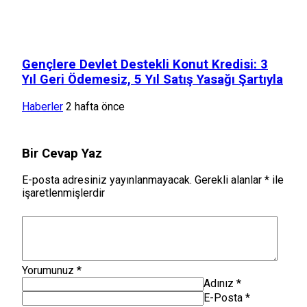
Gençlere Devlet Destekli Konut Kredisi: 3
Yıl Geri Ödemesiz, 5 Yıl Satış Yasağı Şartıyla
Haberler
2 hafta önce
Bir Cevap Yaz
E-posta adresiniz yayınlanmayacak.
Gerekli alanlar
*
ile
işaretlenmişlerdir
Yorumunuz
*
Adınız
*
E-Posta
*