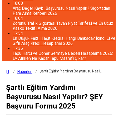
18:08
Araç Değer Kaybı Başvurusu Nasıl Yapılır? Sigortadan
Para Alma Rehberi 2026
18:04
Zorunlu Trafik Sigortası Tavan Fiyat Tarifesi ve En Ucuz
Kasko Teklifi Alma 2026
17:54
En Düşük Faizli Taşıt Kredisi Hangi Bankada? İkinci El ve
Sıfır Araç Kredi Hesaplama 2026
17:35
Tapu Harcı ve Döner Sermaye Bedeli Hesaplama 2026:
Ev Alırken Ne Kadar Tapu Masrafı Çıkar?
Şartlı Eğitim Yardımı Başvurusu Nasıl
Haberler
Yapılır? ŞEY Başvuru Formu 2025
Şartlı Eğitim Yardımı
Başvurusu Nasıl Yapılır? ŞEY
Başvuru Formu 2025