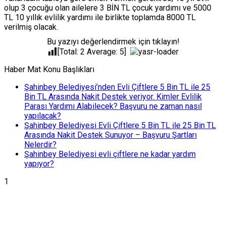
olup 3 çocuğu olan ailelere 3 BİN TL çocuk yardımı ve 5000
TL 10 yıllık evlilik yardımı ile birlikte toplamda 8000 TL
verilmiş olacak.
Bu yazıyı değerlendirmek için tıklayın!
[Total:
2
Average:
5
]
Haber Mat Konu Başlıkları
Şahinbey Belediyesi’nden Evli Çiftlere 5 Bin TL ile 25
Bin TL Arasında Nakit Destek veriyor. Kimler Evlilik
Parası Yardımı Alabilecek? Başvuru ne zaman nasıl
yapılacak?
Şahinbey Belediyesi Evli Çiftlere 5 Bin TL ile 25 Bin TL
Arasında Nakit Destek Sunuyor – Başvuru Şartları
Nelerdir?
Şahinbey Belediyesi evli çiftlere ne kadar yardım
yapıyor?
1