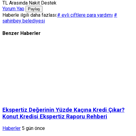
TL Arasında Nakit Destek
Yorum Yap
Paylaş
Haberle ilgili daha fazlası:
# evli çiftlere para yardımı
#
şahinbey belediyesi
Benzer Haberler
Ekspertiz Değerinin Yüzde Kaçına Kredi Çıkar?
Konut Kredisi Ekspertiz Raporu Rehberi
Haberler
5 gün önce