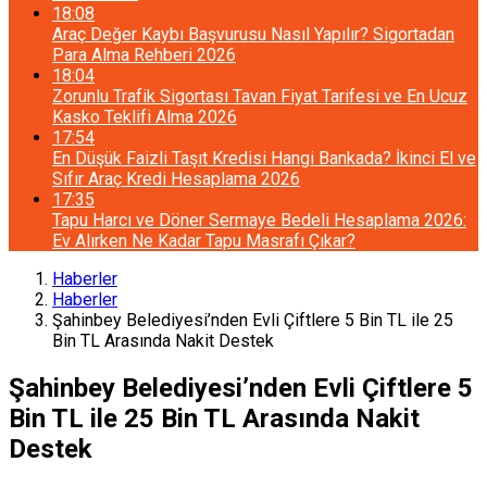
18:08
Araç Değer Kaybı Başvurusu Nasıl Yapılır? Sigortadan
Para Alma Rehberi 2026
18:04
Zorunlu Trafik Sigortası Tavan Fiyat Tarifesi ve En Ucuz
Kasko Teklifi Alma 2026
17:54
En Düşük Faizli Taşıt Kredisi Hangi Bankada? İkinci El ve
Sıfır Araç Kredi Hesaplama 2026
17:35
Tapu Harcı ve Döner Sermaye Bedeli Hesaplama 2026:
Ev Alırken Ne Kadar Tapu Masrafı Çıkar?
Haberler
Haberler
Şahinbey Belediyesi’nden Evli Çiftlere 5 Bin TL ile 25
Bin TL Arasında Nakit Destek
Şahinbey Belediyesi’nden Evli Çiftlere 5
Bin TL ile 25 Bin TL Arasında Nakit
Destek