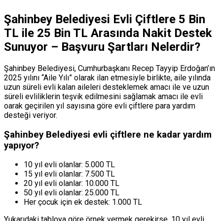
Şahinbey
Belediyesi
Evli
Çiftlere
5
Bin
TL
ile
25
Bin
TL
Arasında
Nakit
Destek
Sunuyor
–
Başvuru
Şartları Nelerdir?
Şahinbey Belediyesi, Cumhurbaşkanı Recep Tayyip Erdoğan’ın
2025 yılını “Aile Yılı” olarak ilan etmesiyle birlikte, aile yılında
uzun süreli evli kalan aileleri desteklemek amacı ile ve uzun
süreli evliliklerin teşvik edilmesini sağlamak amacı ile evli
oarak geçirilen yıl sayısına göre evli çiftlere para yardım
desteği veriyor.
Şahinbey Belediyesi evli çiftlere ne kadar yardım
yapıyor?
10 yıl evli olanlar
: 5.000 TL
15 yıl evli olanlar
: 7.500 TL
20 yıl evli olanlar
: 10.000 TL
50 yıl evli olanlar
: 25.000 TL
Her çocuk için ek destek
: 1.000 TL
Yukarıdaki tabloya göre örnek vermek gerekirse, 10 yıl evli