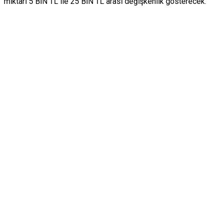
miktarı 5 BİN TL ile 25 BİN TL arası değişkenlik gösterecek.