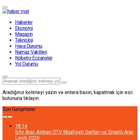
Haberler
Ekonomi
Magazin
Teknoloji
Hava Durumu
Namaz Vakitleri
Nöbetçi Eczaneler
Yol Durumu
Aradığınız kelimeyi yazın ve entera basın, kapatmak için esc
butonuna tıklayın.
Son Gelişmeler
18:14
Sıfır Araç Alırken ÖTV Muafiyeti Şartları ve Engelli Araç
Limiti 2026