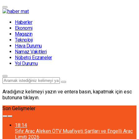
Haberler
Ekonomi
Magazin
Teknoloji
Hava Durumu
Namaz Vakitleri
Nöbetçi Eczaneler
Yol Durumu
Aradığınız kelimeyi yazın ve entera basın, kapatmak için esc
butonuna tıklayın.
Son Gelişmeler
18:14
Sıfır Araç Alırken ÖTV Muafiyeti Şartları ve Engelli Araç
Limiti 2026