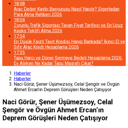
18:08
Araç Değer Kaybı Başvurusu Nasıl Yapılır? Sigortadan
Para Alma Rehberi 2026
18:04
Zorunlu Trafik Sigortası Tavan Fiyat Tarifesi ve En Ucuz
Kasko Teklifi Alma 2026
17:54
En Düşük Faizli Taşıt Kredisi Hangi Bankada? İkinci El ve
Sıfır Araç Kredi Hesaplama 2026
17:35
Tapu Harcı ve Döner Sermaye Bedeli Hesaplama 2026:
Ev Alırken Ne Kadar Tapu Masrafı Çıkar?
Haberler
Haberler
Naci Görür, Şener Üşümezsoy, Celal Şengör ve Övgün
Ahmet Ercan’ın Deprem Görüşleri Neden Çatışıyor
Naci Görür, Şener Üşümezsoy, Celal
Şengör ve Övgün Ahmet Ercan’ın
Deprem Görüşleri Neden Çatışıyor