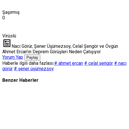
Şaşırmış
0
Virüslü
Naci Görür, Şener Üşümezsoy, Celal Şengör ve Övgün
Ahmet Ercan’ın Deprem Görüşleri Neden Çatışıyor
Yorum Yap
Paylaş
Haberle ilgili daha fazlası:
# ahmet ercan
# celal şengör
# naci
görür
# şener üşümezsoy
Benzer Haberler