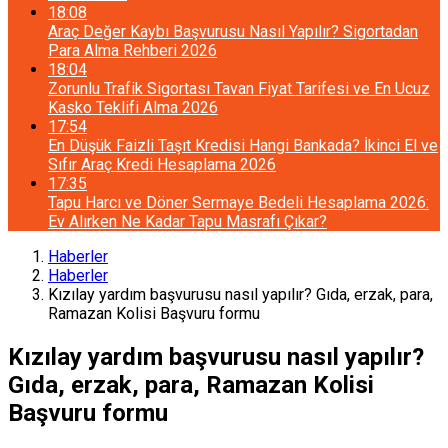
18:08
Araç Değer Kaybı Başvurusu Nasıl Yapılır? Sigortadan
Para Alma Rehberi 2026
18:04
Zorunlu Trafik Sigortası Tavan Fiyat Tarifesi ve En Ucuz
Kasko Teklifi Alma 2026
17:54
En Düşük Faizli Taşıt Kredisi Hangi Bankada? İkinci El ve
Sıfır Araç Kredi Hesaplama 2026
17:35
Tapu Harcı ve Döner Sermaye Bedeli Hesaplama 2026:
Ev Alırken Ne Kadar Tapu Masrafı Çıkar?
Haberler
Haberler
Kızılay yardım başvurusu nasıl yapılır? Gıda, erzak, para,
Ramazan Kolisi Başvuru formu
Kızılay yardım başvurusu nasıl yapılır?
Gıda, erzak, para, Ramazan Kolisi
Başvuru formu