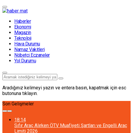
Haberler
Ekonomi
Magazin
Teknoloji
Hava Durumu
Namaz Vakitleri
Nöbetçi Eczaneler
Yol Durumu
Aradığınız kelimeyi yazın ve entera basın, kapatmak için esc
butonuna tıklayın.
Son Gelişmeler
18:14
Sıfır Araç Alırken ÖTV Muafiyeti Şartları ve Engelli Araç
Limiti 2026