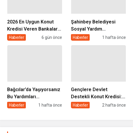
2026 En Uygun Konut
Şahinbey Belediyesi
Kredisi Veren Bankalar
Sosyal Yardım
ve Faiz Oranları
Başvurusu 2026: Kimler
Haberler
6 gün önce
Haberler
1 hafta önce
Karşılaştırması
Başvurabilir, Nasıl
Yapılır?
Bağcılar’da Yaşıyorsanız
Gençlere Devlet
Bu Yardımları
Destekli Konut Kredisi: 3
Alabilirsiniz: Başvuru
Yıl Geri Ödemesiz, 5 Yıl
Haberler
1 hafta önce
Haberler
2 hafta önce
Şartları ve Detaylar
Satış Yasağı Şartıyla