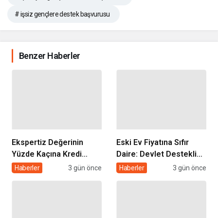
# işsiz gençlere destek başvurusu
Benzer Haberler
Ekspertiz Değerinin
Eski Ev Fiyatına Sıfır
Yüzde Kaçına Kredi
Daire: Devlet Destekli
Çıkar? Konut Kredisi
Kentsel Dönüşüm
Haberler
3 gün önce
Haberler
3 gün önce
Ekspertiz Raporu
Kredisi Nasıl Alınır?
Rehberi