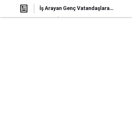
İş Arayan Genç Vatandaşlara
Destek Başvurusu Nasıl Yapılır? 2025
Paylaş
Yorum Yap