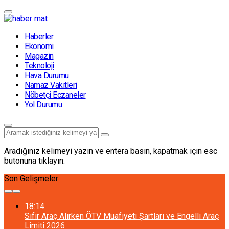
Haberler
Ekonomi
Magazin
Teknoloji
Hava Durumu
Namaz Vakitleri
Nöbetçi Eczaneler
Yol Durumu
Aradığınız kelimeyi yazın ve entera basın, kapatmak için esc
butonuna tıklayın.
Son Gelişmeler
18:14
Sıfır Araç Alırken ÖTV Muafiyeti Şartları ve Engelli Araç
Limiti 2026