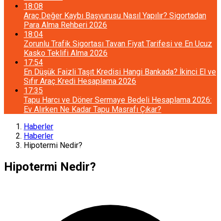
18:08
Araç Değer Kaybı Başvurusu Nasıl Yapılır? Sigortadan
Para Alma Rehberi 2026
18:04
Zorunlu Trafik Sigortası Tavan Fiyat Tarifesi ve En Ucuz
Kasko Teklifi Alma 2026
17:54
En Düşük Faizli Taşıt Kredisi Hangi Bankada? İkinci El ve
Sıfır Araç Kredi Hesaplama 2026
17:35
Tapu Harcı ve Döner Sermaye Bedeli Hesaplama 2026:
Ev Alırken Ne Kadar Tapu Masrafı Çıkar?
Haberler
Haberler
Hipotermi Nedir?
Hipotermi Nedir?