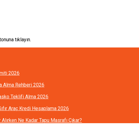
onuna tıklayın.
imiti 2026
ra Alma Rehberi 2026
Kasko Teklifi Alma 2026
 Sıfır Araç Kredi Hesaplama 2026
Alırken Ne Kadar Tapu Masrafı Çıkar?