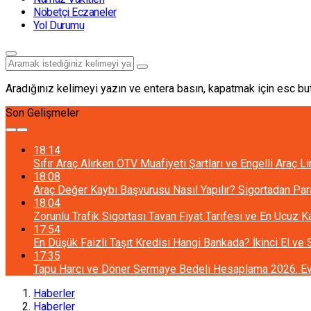
Nöbetçi Eczaneler
Yol Durumu
Aradığınız kelimeyi yazın ve entera basın, kapatmak için esc but
Son Gelişmeler
18:14
Sıfır Araç Alırken ÖTV Muafiyeti Şartları ve Engelli Araç L
18:08
Araç Değer Kaybı Başvurusu Nasıl Yapılır? Sigortadan Pa
18:04
Zorunlu Trafik Sigortası Tavan Fiyat Tarifesi ve En Ucuz 
17:54
En Düşük Faizli Taşıt Kredisi Hangi Bankada? İkinci El ve
17:35
Tapu Harcı ve Döner Sermaye Bedeli Hesaplama 2026: Ev 
Haberler
Haberler