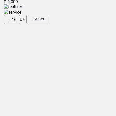
1.009
+
-
13
PAYLAŞ