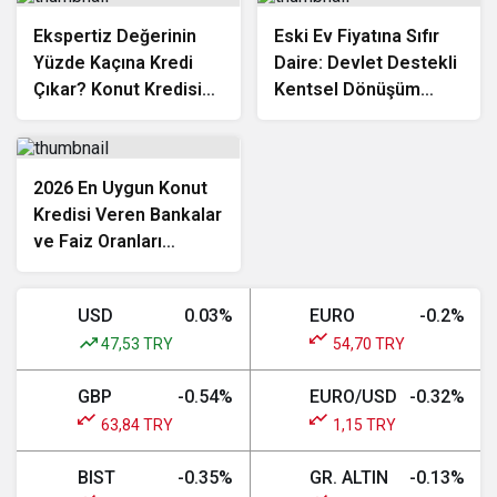
Ekspertiz Değerinin
Eski Ev Fiyatına Sıfır
Yüzde Kaçına Kredi
Daire: Devlet Destekli
Çıkar? Konut Kredisi
Kentsel Dönüşüm
Ekspertiz Raporu
Kredisi Nasıl Alınır?
Rehberi
2026 En Uygun Konut
Kredisi Veren Bankalar
ve Faiz Oranları
Karşılaştırması
USD
0.03%
EURO
-0.2%
47,53 TRY
54,70 TRY
GBP
-0.54%
EURO/USD
-0.32%
63,84 TRY
1,15 TRY
BIST
-0.35%
GR. ALTIN
-0.13%