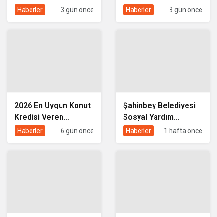
Çıkar? Konut Kredisi
Destekli Kentsel
Haberler
3 gün önce
Haberler
3 gün önce
Ekspertiz Raporu
Dönüşüm Kredisi
Rehberi
Nasıl Alınır?
2026 En Uygun Konut
Şahinbey Belediyesi
Kredisi Veren
Sosyal Yardım
Bankalar ve Faiz
Başvurusu 2026:
Haberler
6 gün önce
Haberler
1 hafta önce
Oranları
Kimler Başvurabilir,
Karşılaştırması
Nasıl Yapılır?