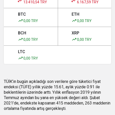
13.410,54 TRY
6.167,59 TRY
BTC
ETH
0,00 TRY
0,00 TRY
BCH
XRP
0,00 TRY
0,00 TRY
LTC
0,00 TRY
TÜİK’in bugün açıkladığı son verilere göre tüketici fiyat
endeksi (TÜFE) yıllık yüzde 15.61, aylık yüzde 0.91 ile
beklentilerin üzerinde arttı. Yıllık enflasyon 2019 yılının
Temmuz ayından bu yana en yüksek değeri aldı. Şubat
2021’de, endekste kapsanan 415 maddeden, 263 maddenin
ortalama fiyatında artış gerçekleşti.