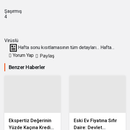
Şaşırmış
4
Virüslü
Hafta sonu kısıtlamasının tüm detayları… Hafta
sonu sokağa çıkma yasağı nasıl olacak?
Yorum Yap
Paylaş
Benzer Haberler
Ekspertiz Değerinin
Eski Ev Fiyatına Sıfır
Yüzde Kaçına Kredi
Daire: Devlet