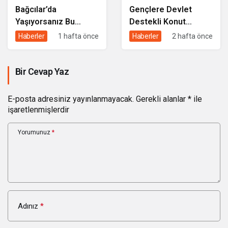
Bağcılar’da
Gençlere Devlet
Yaşıyorsanız Bu
Destekli Konut
Yardımları
Kredisi: 3 Yıl Geri
Haberler
1 hafta önce
Haberler
2 hafta önce
Alabilirsiniz: Başvuru
Ödemesiz, 5 Yıl Satış
Şartları ve Detaylar
Yasağı Şartıyla
Bir Cevap Yaz
E-posta adresiniz yayınlanmayacak.
Gerekli alanlar
*
ile
işaretlenmişlerdir
Yorumunuz
*
Adınız
*