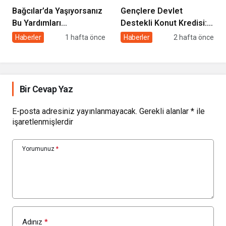
Bağcılar’da Yaşıyorsanız
Gençlere Devlet
Bu Yardımları
Destekli Konut Kredisi: 3
Alabilirsiniz: Başvuru
Yıl Geri Ödemesiz, 5 Yıl
Haberler
1 hafta önce
Haberler
2 hafta önce
Şartları ve Detaylar
Satış Yasağı Şartıyla
Bir Cevap Yaz
E-posta adresiniz yayınlanmayacak.
Gerekli alanlar
*
ile
işaretlenmişlerdir
Yorumunuz
*
Adınız
*