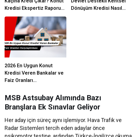
Kaçına Kredi Çıkar? Konut
Devlet Destekli Kentsel
Kredisi Ekspertiz Raporu
Dönüşüm Kredisi Nasıl
Rehberi
Alınır?
2026 En Uygun Konut
Kredisi Veren Bankalar ve
Faiz Oranları
Karşılaştırması
MSB Astsubay Alımında Bazı
Branşlara Ek Sınavlar Geliyor
Her aday için süreç aynı işlemiyor. Hava Trafik ve
Radar Sistemleri tercih eden adaylar önce
psikomotor testine, ardından Türkçe-İngilizce okuma