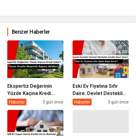
Benzer Haberler
Ekspertiz Değerinin
Eski Ev Fiyatına Sıfır
Yüzde Kaçına Kredi
Daire: Devlet Destekli
Çıkar? Konut Kredisi
Kentsel Dönüşüm
Haberler
3 gün önce
Haberler
3 gün önce
Ekspertiz Raporu
Kredisi Nasıl Alınır?
Rehberi