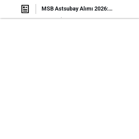
MSB Astsubay Alımı 2026:
Mülakat Tarihleri ve Yer Bilgisi Açıklandı
Paylaş
Yorum Yap