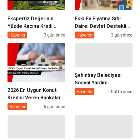
Ekspertiz Değerinin
Eski Ev Fiyatına Sıfır
Yüzde Kaçına Kredi
Daire: Devlet Destekli
Çıkar? Konut Kredisi
Kentsel Dönüşüm
Haberler
3 gün önce
Haberler
3 gün önce
Ekspertiz Raporu
Kredisi Nasıl Alınır?
Rehberi
Şahinbey Belediyesi
Sosyal Yardım
2026 En Uygun Konut
Başvurusu 2026: Kimler
Haberler
1 hafta önce
Kredisi Veren Bankalar
Başvurabilir, Nasıl
ve Faiz Oranları
Yapılır?
Haberler
6 gün önce
Karşılaştırması