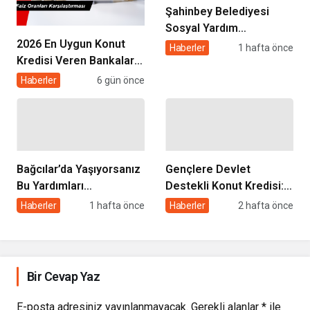
Şahinbey Belediyesi
Sosyal Yardım
2026 En Uygun Konut
Başvurusu 2026: Kimler
Haberler
1 hafta önce
Kredisi Veren Bankalar
Başvurabilir, Nasıl
ve Faiz Oranları
Yapılır?
Haberler
6 gün önce
Karşılaştırması
Bağcılar’da Yaşıyorsanız
Gençlere Devlet
Bu Yardımları
Destekli Konut Kredisi: 3
Alabilirsiniz: Başvuru
Yıl Geri Ödemesiz, 5 Yıl
Haberler
1 hafta önce
Haberler
2 hafta önce
Şartları ve Detaylar
Satış Yasağı Şartıyla
Bir Cevap Yaz
E-posta adresiniz yayınlanmayacak.
Gerekli alanlar
*
ile