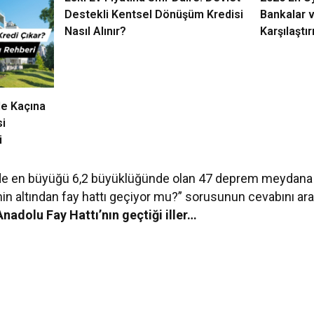
Destekli Kentsel Dönüşüm Kredisi
Bankalar v
Nasıl Alınır?
Karşılaştı
de Kaçına
si
i
nde en büyüğü 6,2 büyüklüğünde olan 47 deprem meydana g
in altından fay hattı geçiyor mu?” sorusunun cevabını araş
nadolu Fay Hattı’nın geçtiği iller…