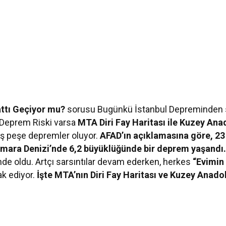
attı Geçiyor mu?
sorusu Bugünkü İstanbul Depreminden 
e Deprem Riski varsa
MTA Diri Fay Haritası ile Kuzey An
eş peşe depremler oluyor.
AFAD’ın açıklamasına göre, 23
armara Denizi’nde 6,2 büyüklüğünde bir deprem yaşandı
nde oldu. Artçı sarsıntılar devam ederken, herkes
“Evimin 
k ediyor.
İşte MTA’nın Diri Fay Haritası ve Kuzey Anadol