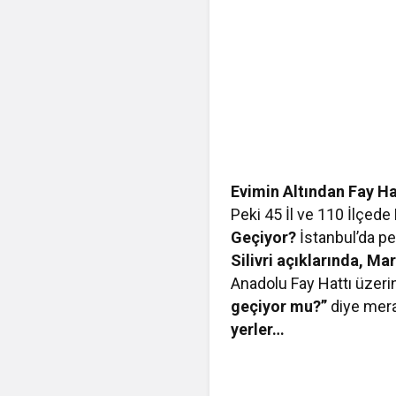
Evimin Altından Fay H
Peki 45 İl ve 110 İlçed
Geçiyor?
İstanbul’da p
Silivri açıklarında, M
Anadolu Fay Hattı üzeri
geçiyor mu?”
diye mera
yerler…