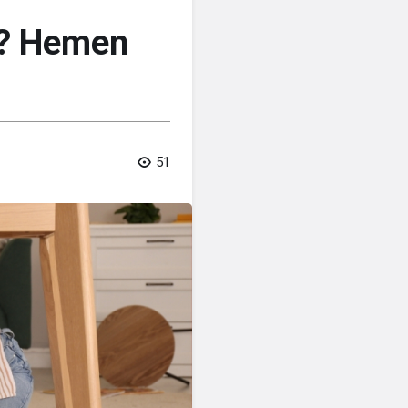
u? Hemen
51