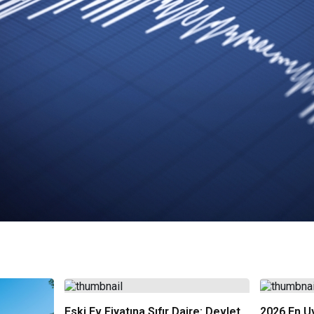
Eski Ev Fiyatına Sıfır Daire: Devlet
2026 En U