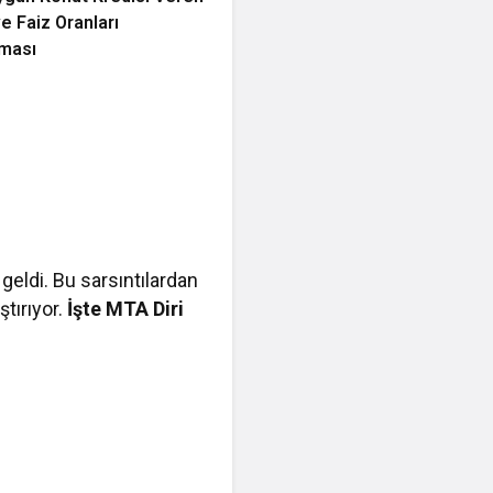
e Faiz Oranları
rması
eldi. Bu sarsıntılardan
tırıyor.
İşte MTA Diri