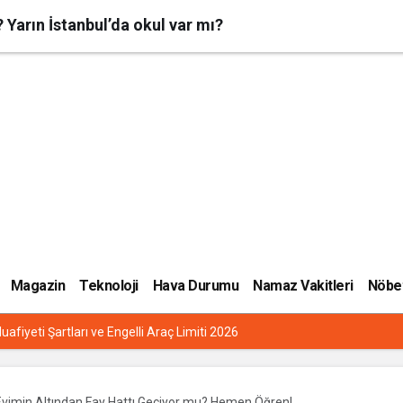
 Yarın İstanbul’da okul var mı?
Magazin
Teknoloji
Hava Durumu
Namaz Vakitleri
Nöbet
uafiyeti Şartları ve Engelli Araç Limiti 2026
Evimin Altından Fay Hattı Geçiyor mu? Hemen Öğren!