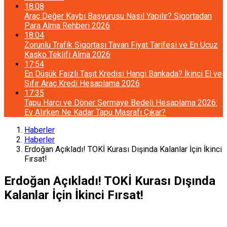
18:08
Araç Değer Kaybı Başvurusu Nasıl Yapılır? Sigortadan
Para Alma Rehberi 2026
18:04
Zorunlu Trafik Sigortası Tavan Fiyat Tarifesi ve En Ucuz
Kasko Teklifi Alma 2026
17:54
En Düşük Faizli Taşıt Kredisi Hangi Bankada? İkinci El ve
Sıfır Araç Kredi Hesaplama 2026
17:35
Tapu Harcı ve Döner Sermaye Bedeli Hesaplama 2026:
Ev Alırken Ne Kadar Tapu Masrafı Çıkar?
Haberler
Haberler
Erdoğan Açıkladı! TOKİ Kurası Dışında Kalanlar İçin İkinci
Fırsat!
Erdoğan Açıkladı! TOKİ Kurası Dışında
Kalanlar İçin İkinci Fırsat!