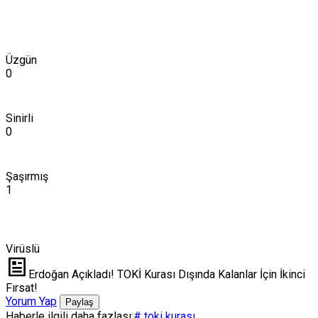
Üzgün
0
Sinirli
0
Şaşırmış
1
Virüslü
Erdoğan Açıkladı! TOKİ Kurası Dışında Kalanlar İçin İkinci
Fırsat!
Yorum Yap
Paylaş
Haberle ilgili daha fazlası:
# toki kurası