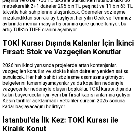
peşinat ve 6 bin 750 TL taksitle sunulurken İstanbul’daki 80
metrekarelik 2+1 daireler 295 bin TL peşinat ve 11 bin 63 TL
taksitle hak sahiplerine ulaştırılacak. Ödemeler sözleşme
imzalandıktan sonraki ay başlıyor; her yılın Ocak ve Temmuz
aylarında memur maaş artış oranına göre güncelleniyor, bu
artış TÜİK’in TÜFE oranını aşamıyor.
TOKİ Kurası Dışında Kalanlar İçin İkinci
Fırsat: Stok ve Vazgeçilen Konutlar
2026’nın ikinci yarısında projelerde artan kontenjanlar,
vazgeçilen konutlar ve stokta kalan daireler yeniden satışa
sunulacak. Her hak sahibi sözleşme aşamasına gitmiyor;
belgelerini tamamlayamayanlar ya da koşulları nedeniyle
vazgeçenler nedeniyle oluşan boşluklar, TOKİ kurası dışında
kalan başvurucular için yeni bir fırsat kapısı anlamına geliyor.
Kesin tarihler açıklanmadı, yetkililer sürecin 2026 sonuna
kadar başlayacağını belirtiyor.
İstanbul’da İlk Kez: TOKİ Kurası ile
Kiralık Konut