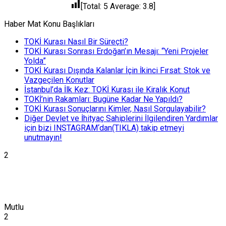
[Total:
5
Average:
3.8
]
Haber Mat Konu Başlıkları
TOKİ Kurası Nasıl Bir Süreçti?
TOKİ Kurası Sonrası Erdoğan’ın Mesajı: “Yeni Projeler
Yolda”
TOKİ Kurası Dışında Kalanlar İçin İkinci Fırsat: Stok ve
Vazgeçilen Konutlar
İstanbul’da İlk Kez: TOKİ Kurası ile Kiralık Konut
TOKİ’nin Rakamları: Bugüne Kadar Ne Yapıldı?
TOKİ Kurası Sonuçlarını Kimler, Nasıl Sorgulayabilir?
Diğer Devlet ve İhityaç Sahiplerini İlgilendiren Yardımlar
için bizi INSTAGRAM‘dan(TIKLA) takip etmeyi
unutmayın!
2
Mutlu
2