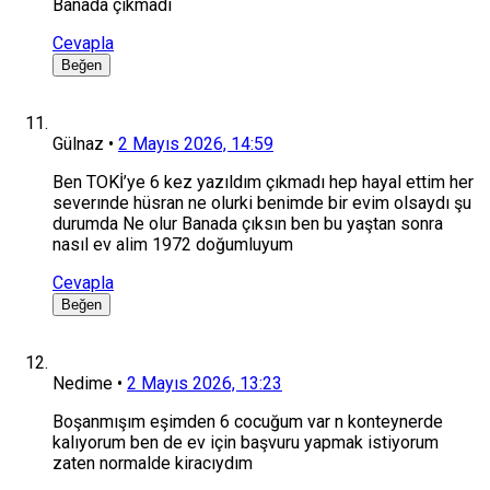
Banada çıkmadı
Cevapla
Beğen
Gülnaz
•
2 Mayıs 2026, 14:59
Ben TOKİ’ye 6 kez yazıldım çıkmadı hep hayal ettim her
severınde hüsran ne olurki benimde bir evim olsaydı şu
durumda Ne olur Banada çıksın ben bu yaştan sonra
nasıl ev alim 1972 doğumluyum
Cevapla
Beğen
Nedime
•
2 Mayıs 2026, 13:23
Boşanmışım eşimden 6 cocuğum var n konteynerde
kalıyorum ben de ev için başvuru yapmak istiyorum
zaten normalde kiracıydım