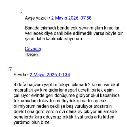
Ayşe yazıcı
•
2 Mayıs 2026, 07:58
Banada çıkmadı bende çok sevinmiştim kiracılar
verilecek diye dahil bile edilmedik varsa böyle bir
şans daha katılmak istiyorum
Cevapla
Beğen
Sevda
•
2 Mayıs 2026, 00:34
4 defa başvuru yaptim tokiye çıkmadı 2 kızım var okul
masraflari ev kira giderler asgarî ücretli birtek eşim
çalışıyor evinde geri dönüşüme gidiyor okul kapaninca
tek umudum tokiydi umutluyduk olmadi napicaz
bilmiyorum neden çekilişe baş vuruluyor araştırsın
devlet ona göre versin evi olana ev çıkıyor anlamadik
senelerdir kira ödüyoruz bıktık fiyatlarda arttı lütfen
yardımcı olun bize