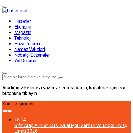
Haberler
Ekonomi
Magazin
Teknoloji
Hava Durumu
Namaz Vakitleri
Nöbetçi Eczaneler
Yol Durumu
Aradığınız kelimeyi yazın ve entera basın, kapatmak için esc
butonuna tıklayın.
Son Gelişmeler
18:14
Sıfır Araç Alırken ÖTV Muafiyeti Şartları ve Engelli Araç
Limiti 2026