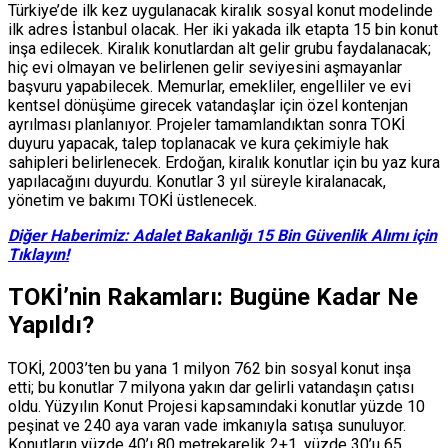
Türkiye’de ilk kez uygulanacak kiralık sosyal konut modelinde
ilk adres İstanbul olacak. Her iki yakada ilk etapta 15 bin konut
inşa edilecek. Kiralık konutlardan alt gelir grubu faydalanacak;
hiç evi olmayan ve belirlenen gelir seviyesini aşmayanlar
başvuru yapabilecek. Memurlar, emekliler, engelliler ve evi
kentsel dönüşüme girecek vatandaşlar için özel kontenjan
ayrılması planlanıyor. Projeler tamamlandıktan sonra TOKİ
duyuru yapacak, talep toplanacak ve kura çekimiyle hak
sahipleri belirlenecek. Erdoğan, kiralık konutlar için bu yaz kura
yapılacağını duyurdu. Konutlar 3 yıl süreyle kiralanacak,
yönetim ve bakımı TOKİ üstlenecek.
Diğer Haberimiz: Adalet Bakanlığı 15 Bin Güvenlik Alımı için
Tıklayın!
TOKİ’nin Rakamları: Bugüne Kadar Ne
Yapıldı?
TOKİ, 2003’ten bu yana 1 milyon 762 bin sosyal konut inşa
etti; bu konutlar 7 milyona yakın dar gelirli vatandaşın çatısı
oldu. Yüzyılın Konut Projesi kapsamındaki konutlar yüzde 10
peşinat ve 240 aya varan vade imkanıyla satışa sunuluyor.
Konutların yüzde 40’ı 80 metrekarelik 2+1, yüzde 30’u 65