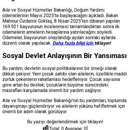
Aile ve Sosyal Hizmetler Bakanlığı, Doğum Yardımı
ödemelerinin Mayıs 2025’te başlayacağını açıkladı. Bakan
Mahinur Özdemir Göktaş, 8 Nisan 2025’ten itibaren yapılan
169.921 başvurunun incelenmesi tamamlandıktan sonra ilk
ödemelerin annelerin hesaplarına yatırılacağını söyledi.
Ödemeler, başvurunun onaylandığı aydan sonraki aylarda
düzenli olarak yapılacak.
Daha fazla bilgi için
tıklayın!
Sosyal Devlet Anlayışının Bir Yansıması
Bu yardım, devletin sosyal politikalarının bir örneği olarak
dikkat çekiyor. Yeni çocuk sahibi olan ailelerin, özellikle maddi
zorluk çekenlerin rahatlaması hedefleniyor. Çocuk sayısına
göre artan bu destek, çocukların büyüme sürecindeki
masrafları karşılamada önemli bir yardım sağlıyor.
Aile ve Sosyal Hizmetler Bakanlığı’nın bu yardımları, toplumda
dayanışmayı güçlendiriyor ve ailelerin yükünü hafifletmek için
önemli bir adım olarak görülüyor.
Bu yazıyı değerlendirmek için tıklayın!
[Total:
0
Average:
0
]