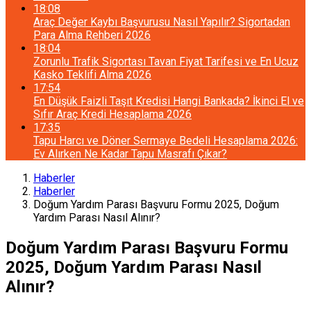
18:08
Araç Değer Kaybı Başvurusu Nasıl Yapılır? Sigortadan
Para Alma Rehberi 2026
18:04
Zorunlu Trafik Sigortası Tavan Fiyat Tarifesi ve En Ucuz
Kasko Teklifi Alma 2026
17:54
En Düşük Faizli Taşıt Kredisi Hangi Bankada? İkinci El ve
Sıfır Araç Kredi Hesaplama 2026
17:35
Tapu Harcı ve Döner Sermaye Bedeli Hesaplama 2026:
Ev Alırken Ne Kadar Tapu Masrafı Çıkar?
Haberler
Haberler
Doğum Yardım Parası Başvuru Formu 2025, Doğum
Yardım Parası Nasıl Alınır?
Doğum Yardım Parası Başvuru Formu
2025, Doğum Yardım Parası Nasıl
Alınır?