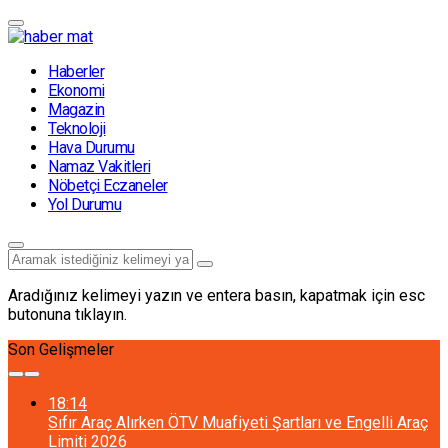
Haberler
Ekonomi
Magazin
Teknoloji
Hava Durumu
Namaz Vakitleri
Nöbetçi Eczaneler
Yol Durumu
Aradığınız kelimeyi yazın ve entera basın, kapatmak için esc
butonuna tıklayın.
Son Gelişmeler
18:14
Sıfır Araç Alırken ÖTV Muafiyeti Şartları ve Engelli Araç
Limiti 2026