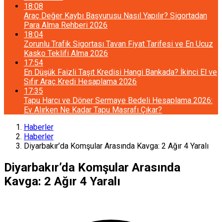
18:08
Araç Değer Kaybı Başvurusu Nasıl Yapılır? Sigortadan
Para Alma Rehberi 2026
18:04
Zorunlu Trafik Sigortası Tavan Fiyat Tarifesi ve En Ucuz
Kasko Teklifi Alma 2026
17:54
En Düşük Faizli Taşıt Kredisi Hangi Bankada? İkinci El ve
Sıfır Araç Kredi Hesaplama 2026
17:35
Tapu Harcı ve Döner Sermaye Bedeli Hesaplama 2026:
Ev Alırken Ne Kadar Tapu Masrafı Çıkar?
Haberler
Haberler
Diyarbakır’da Komşular Arasında Kavga: 2 Ağır 4 Yaralı
Diyarbakır’da Komşular Arasında
Kavga: 2 Ağır 4 Yaralı