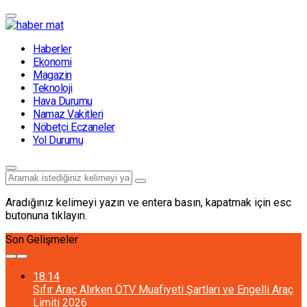
Haberler
Ekonomi
Magazin
Teknoloji
Hava Durumu
Namaz Vakitleri
Nöbetçi Eczaneler
Yol Durumu
Aradığınız kelimeyi yazın ve entera basın, kapatmak için esc
butonuna tıklayın.
Son Gelişmeler
18:14
Sıfır Araç Alırken ÖTV Muafiyeti Şartları ve Engelli Araç
Limiti 2026