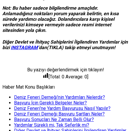
Not: Bu haber sadece bilgilendirme amaçlıdır.
Anlamadığınız noktaları yorum yaparak belirtin, en kısa
sürede yardımcı olacağız. Dolandırıcılara karşı kişisel
verilerinizi kimseye vermeyin sadece resmi internet
sitesinden yola çıkın.
Diğer Devlet ve İhityaç Sahiplerini İlgilendiren Yardımlar için
bizi
INSTAGRAM
‘dan(TIKLA) takip etmeyi unutmayın!
Bu yazıyı değerlendirmek için tıklayın!
[Total:
0
Average:
0
]
Haber Mat Konu Başlıkları
Deniz Feneri Derneği’nin Yardımları Nelerdir?
Başvuru İçin Gerekli Belgeler Neler?
Deniz Feneri’ne Yardım Başvurusu Nasıl Yapılır?
Deniz Feneri Derneği Başvuru Şartları Neler?
Başvuru Sonuçları Ne Zaman Belli Olur?
Yardımlar Sürekli mi, Tek Seferlik mi?
Diğer Devlet ve İhityaç Sahiplerini İlgilendiren Yardımlar