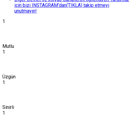
için bizi INSTAGRAM‘dan(TIKLA) takip etmeyi
unutmayın!
1
Mutlu
1
Üzgün
1
Sinirli
1