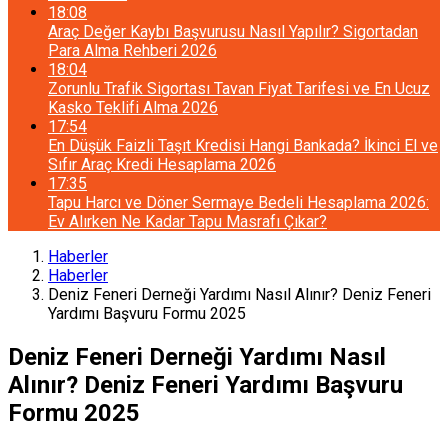
18:08
Araç Değer Kaybı Başvurusu Nasıl Yapılır? Sigortadan
Para Alma Rehberi 2026
18:04
Zorunlu Trafik Sigortası Tavan Fiyat Tarifesi ve En Ucuz
Kasko Teklifi Alma 2026
17:54
En Düşük Faizli Taşıt Kredisi Hangi Bankada? İkinci El ve
Sıfır Araç Kredi Hesaplama 2026
17:35
Tapu Harcı ve Döner Sermaye Bedeli Hesaplama 2026:
Ev Alırken Ne Kadar Tapu Masrafı Çıkar?
Haberler
Haberler
Deniz Feneri Derneği Yardımı Nasıl Alınır? Deniz Feneri
Yardımı Başvuru Formu 2025
Deniz Feneri Derneği Yardımı Nasıl
Alınır? Deniz Feneri Yardımı Başvuru
Formu 2025