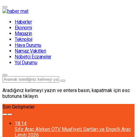
Haberler
Ekonomi
Magazin
Teknoloji
Hava Durumu
Namaz Vakitleri
Nöbetçi Eczaneler
Yol Durumu
Aradığınız kelimeyi yazın ve entera basın, kapatmak için esc
butonuna tıklayın.
Son Gelişmeler
18:14
Sıfır Araç Alırken ÖTV Muafiyeti Şartları ve Engelli Araç
Limiti 2026