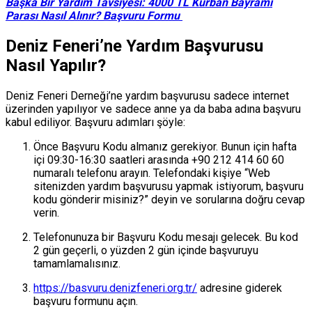
Başka Bir Yardım Tavsiyesi: 4000 TL Kurban Bayramı
Parası Nasıl Alınır? Başvuru Formu
Deniz Feneri’ne Yardım Başvurusu
Nasıl Yapılır?
Deniz Feneri Derneği’ne yardım başvurusu sadece internet
üzerinden yapılıyor ve sadece anne ya da baba adına başvuru
kabul ediliyor. Başvuru adımları şöyle:
Önce Başvuru Kodu almanız gerekiyor. Bunun için hafta
içi 09:30-16:30 saatleri arasında +90 212 414 60 60
numaralı telefonu arayın. Telefondaki kişiye “Web
sitenizden yardım başvurusu yapmak istiyorum, başvuru
kodu gönderir misiniz?” deyin ve sorularına doğru cevap
verin.
Telefonunuza bir Başvuru Kodu mesajı gelecek. Bu kod
2 gün geçerli, o yüzden 2 gün içinde başvuruyu
tamamlamalısınız.
https://basvuru.denizfeneri.org.tr/
adresine giderek
başvuru formunu açın.