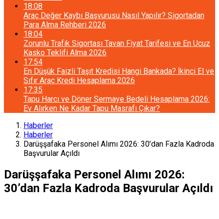
18:08
Araç Değer Kaybı Başvurusu Nasıl Yapılır? Sigortadan
Para Alma Rehberi 2026
18:04
Zorunlu Trafik Sigortası Tavan Fiyat Tarifesi ve En Ucuz
Kasko Teklifi Alma 2026
17:54
En Düşük Faizli Taşıt Kredisi Hangi Bankada? İkinci El ve
Sıfır Araç Kredi Hesaplama 2026
17:35
Tapu Harcı ve Döner Sermaye Bedeli Hesaplama 2026:
Ev Alırken Ne Kadar Tapu Masrafı Çıkar?
Haberler
Haberler
Darüşşafaka Personel Alımı 2026: 30’dan Fazla Kadroda
Başvurular Açıldı
Darüşşafaka Personel Alımı 2026:
30’dan Fazla Kadroda Başvurular Açıldı