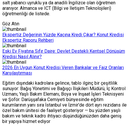
salt yabancı uyruklu ya da anadili İngilizce olan öğretmen
aranıyor. Almanca ve ICT (Bilgi ve İletişim Teknolojileri)
öğretmenliği de listede.
Göz Atın
Ekspertiz Değerinin Yüzde Kaçına Kredi Çıkar? Konut Kredisi
Ekspertiz Raporu Rehberi
Eski Ev Fiyatına Sıfır Daire: Devlet Destekli Kentsel Dönüşüm
Kredisi Nasıl Alınır?
2026 En Uygun Konut Kredisi Veren Bankalar ve Faiz Oranları
Karşılaştırması
Eğitim dışındaki kadrolara gelince, tablo ilginç bir çeşitlilik
sunuyor: Bağış Yönetimi ve Bağışçı İlişkileri Müdürü, İç Kontrol
Uzmanı, Yaşlı Bakım Elemanı, Boya ve İnşaat İşleri Teknisyeni
ve Şoför. Darüşşafaka Cemiyeti bünyesinde eğitim
kurumlarının yanı sıra İstanbul ve İzmir’de dört ayrı rezidans ile
özel bakım ünitesi de faaliyet gösteriyor — bu yüzden yaşlı
bakım ve teknik kadro ihtiyacı düşündüğünüzden daha geniş
bir yapıya hizmet ediyor