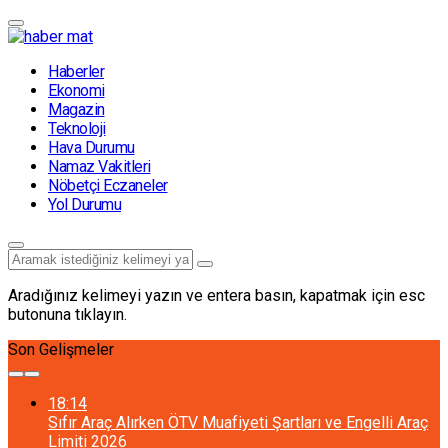
Haberler
Ekonomi
Magazin
Teknoloji
Hava Durumu
Namaz Vakitleri
Nöbetçi Eczaneler
Yol Durumu
Aradığınız kelimeyi yazın ve entera basın, kapatmak için esc
butonuna tıklayın.
Son Gelişmeler
18:14
Sıfır Araç Alırken ÖTV Muafiyeti Şartları ve Engelli Araç
Limiti 2026