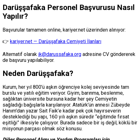
Darüşşafaka Personel Başvurusu Nasıl
Yapılır?
Başvurular tamamen online, kariyer.net üzerinden alınıyor:
👉
kariyer.net — Darüşşafaka Cemiyeti İlanları
Alternatif olarak
ik@darussafaka.org
adresine CV göndererek
de başvuru yapılabiliyor.
Neden Darüşşafaka?
Kurum, her yıl 800’ü aşkın öğrenciye kolej seviyesinde tam
burslu ve yatılı eğitim veriyor. Giyim, barınma, beslenme,
sağlıktan üniversite bursuna kadar her şey Cemiyetin
sağladığı bağışlarla karşılanıyor. Atatürk’ün annesi Zübeyde
Hanım’dan yazar Sait Faik’e kadar pek çok hayırseverin
desteklediği bu yapı, 160 yılı aşkın süredir “eğitimde fırsat
eşitliği” ilkesiyle çalışıyor. Burada sadece bir iş değil, köklü bir
misyonun parçası olmak söz konusu.
Diğer Personel Alımı ve Yardım Programları için