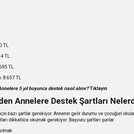
00 TL
14 TL
.695 TL
n: 8.657 TL
nnelere 5 yıl boyunca destek nasıl alınır?
Tıklayın
en Annelere Destek Şartları Nelerd
in bazı şartlar gerekiyor. Annenin gelir durumu ve çocuğun okula
arı dikkatlice okumak gerekiyor. Başvuru şartları şunlar:
 olmak