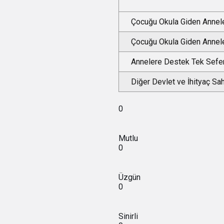
Çocuğu Okula Giden Annele
Çocuğu Okula Giden Annel
Annelere Destek Tek Seferl
Diğer Devlet ve İhityaç Sa
0
Mutlu
0
Üzgün
0
Sinirli