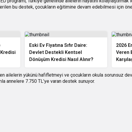
ED programı, Türkiye genelinde ailelerin hayatını kolaylaştırmak i
rilen bu destek, çocukların eğitimine devam edebilmesi için öne
e
Eski Ev Fiyatına Sıfır Daire:
2026 E
 Kredisi
Devlet Destekli Kentsel
Veren B
Dönüşüm Kredisi Nasıl Alınır?
Karşıla
ken ailelerin yükünü hafifletmeyi ve çocukların okula sorunsuz d
mla annelere 7.750 TL’ye varan destek sunuyor.