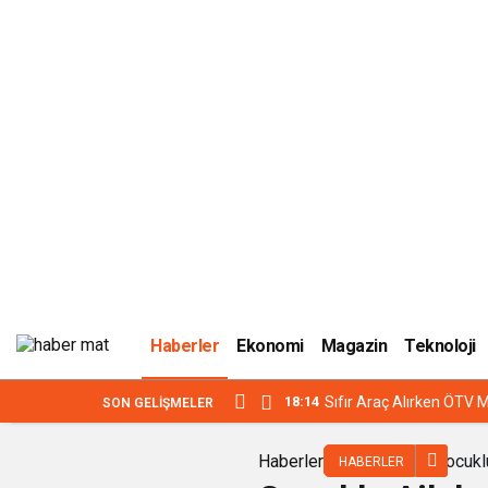
Haberler
Ekonomi
Magazin
Teknoloji
18:14
Sıfır Araç Alırken ÖTV M
SON GELIŞMELER
Haberler
Çocukl
HABERLER