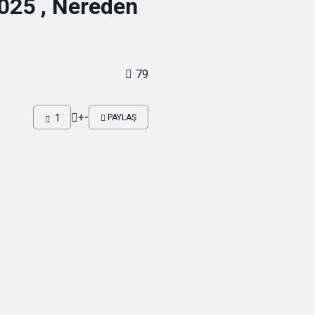
025 , Nereden
79
+
-
1
PAYLAŞ