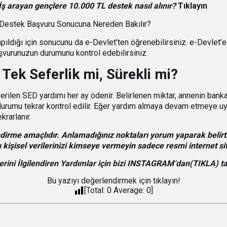
İş arayan gençlere 10.000 TL destek nasıl alınır?
Tıklayın
Destek Başvuru Sonucuna Nereden Bakılır?
ıldığı için sonucunu da e-Devlet’ten öğrenebilirsiniz. e-Devlet’
vurunuzun durumunu kontrol edebilirsiniz.
Tek Seferlik mi, Sürekli mi?
ilen SED yardımı her ay ödenir. Belirlenen miktar, annenin banka h
durumu tekrar kontrol edilir. Eğer yardım almaya devam etmeye uy
krarlanır.
dirme amaçlıdır. Anlamadığınız noktaları yorum yaparak belirt
ı kişisel verilerinizi kimseye vermeyin sadece resmi internet si
rini İlgilendiren Yardımlar için bizi
INSTAGRAM
‘dan(TIKLA) t
Bu yazıyı değerlendirmek için tıklayın!
[Total:
0
Average:
0
]