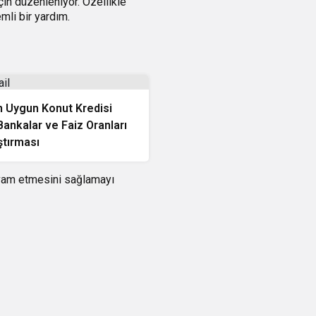
çin düzenleniyor. Özellikle
mli bir yardım.
n Uygun Konut Kredisi
ankalar ve Faiz Oranları
ştırması
evam etmesini sağlamayı