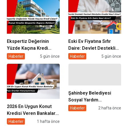
Ekspertiz Değerinin
Eski Ev Fiyatına Sıfır
Yüzde Kaçına Kredi
Daire: Devlet Destekli
Çıkar? Konut Kredisi
Kentsel Dönüşüm
Haberler
5 gün önce
Haberler
5 gün önce
Ekspertiz Raporu
Kredisi Nasıl Alınır?
Rehberi
Şahinbey Belediyesi
Sosyal Yardım
2026 En Uygun Konut
Başvurusu 2026: Kimler
Haberler
2 hafta önce
Kredisi Veren Bankalar
Başvurabilir, Nasıl
ve Faiz Oranları
Yapılır?
Haberler
1 hafta önce
Karşılaştırması