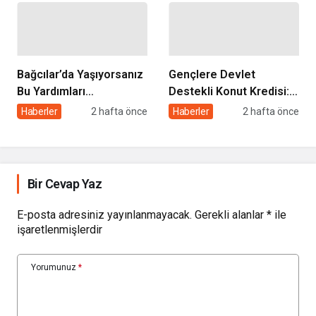
Bağcılar’da Yaşıyorsanız
Gençlere Devlet
Bu Yardımları
Destekli Konut Kredisi: 3
Alabilirsiniz: Başvuru
Yıl Geri Ödemesiz, 5 Yıl
Haberler
2 hafta önce
Haberler
2 hafta önce
Şartları ve Detaylar
Satış Yasağı Şartıyla
Bir Cevap Yaz
E-posta adresiniz yayınlanmayacak.
Gerekli alanlar
*
ile
işaretlenmişlerdir
Yorumunuz
*