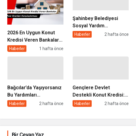
Şahinbey Belediyesi
Sosyal Yardım
2026 En Uygun Konut
Başvurusu 2026: Kimler
Haberler
2 hafta önce
Kredisi Veren Bankalar
Başvurabilir, Nasıl
ve Faiz Oranları
Yapılır?
Haberler
1 hafta önce
Karşılaştırması
Bağcılar’da Yaşıyorsanız
Gençlere Devlet
Bu Yardımları
Destekli Konut Kredisi: 3
Alabilirsiniz: Başvuru
Yıl Geri Ödemesiz, 5 Yıl
Haberler
2 hafta önce
Haberler
2 hafta önce
Şartları ve Detaylar
Satış Yasağı Şartıyla
Bir Cevap Yaz