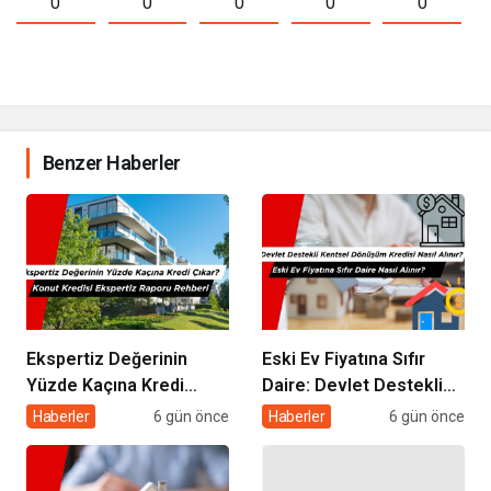
0
0
0
0
0
Benzer Haberler
Ekspertiz Değerinin
Eski Ev Fiyatına Sıfır
Yüzde Kaçına Kredi
Daire: Devlet Destekli
Çıkar? Konut Kredisi
Kentsel Dönüşüm
Haberler
6 gün önce
Haberler
6 gün önce
Ekspertiz Raporu
Kredisi Nasıl Alınır?
Rehberi