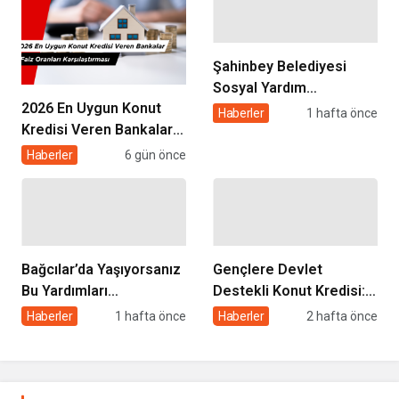
Şahinbey Belediyesi
Sosyal Yardım
2026 En Uygun Konut
Başvurusu 2026: Kimler
Haberler
1 hafta önce
Kredisi Veren Bankalar
Başvurabilir, Nasıl
ve Faiz Oranları
Yapılır?
Haberler
6 gün önce
Karşılaştırması
Bağcılar’da Yaşıyorsanız
Gençlere Devlet
Bu Yardımları
Destekli Konut Kredisi: 3
Alabilirsiniz: Başvuru
Yıl Geri Ödemesiz, 5 Yıl
Haberler
1 hafta önce
Haberler
2 hafta önce
Şartları ve Detaylar
Satış Yasağı Şartıyla