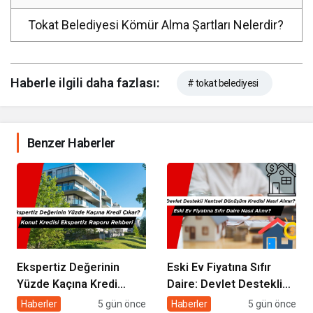
Tokat Belediyesi Kömür Alma Şartları Nelerdir?
Haberle ilgili daha fazlası:
# tokat belediyesi
Benzer Haberler
Ekspertiz Değerinin
Eski Ev Fiyatına Sıfır
Yüzde Kaçına Kredi
Daire: Devlet Destekli
Çıkar? Konut Kredisi
Kentsel Dönüşüm
Haberler
5 gün önce
Haberler
5 gün önce