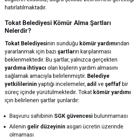
hatırlatılmaktadır.
Tokat Belediyesi Kömür Alma Şartları
Nelerdir?
Tokat Belediyesi
nin sunduğu
kömür yardımı
ndan
yararlanmak için bazı
şartlar
ın karşılanması
beklenmektedir. Bu şartlar, yalnızca gerçekten
yardıma ihtiyacı
olan kişilerin yardım almasını
sağlamak amacıyla belirlenmiştir.
Belediye
yetkililerinin
yaptığı incelemeler,
adil
ve
şeffaf
bir
süreç içinde yürütülmektedir. Tokat
kömür yardımı
için belirlenen şartlar şunlardır:
Başvuru sahibinin
SGK güvencesi
bulunmaması
Ailenin
gelir düzeyinin
asgari ücretin üzerinde
olmaması