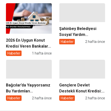
Ekspertiz Raporu
Kredisi Nasıl Alınır?
Rehberi
Şahinbey Belediyesi
Sosyal Yardım
2026 En Uygun Konut
Başvurusu 2026: Kimler
Haberler
2 hafta önce
Kredisi Veren Bankalar
Başvurabilir, Nasıl
ve Faiz Oranları
Yapılır?
Haberler
1 hafta önce
Karşılaştırması
Bağcılar’da Yaşıyorsanız
Gençlere Devlet
Bu Yardımları
Destekli Konut Kredisi: 3
Alabilirsiniz: Başvuru
Yıl Geri Ödemesiz, 5 Yıl
Haberler
2 hafta önce
Haberler
2 hafta önce
Şartları ve Detaylar
Satış Yasağı Şartıyla