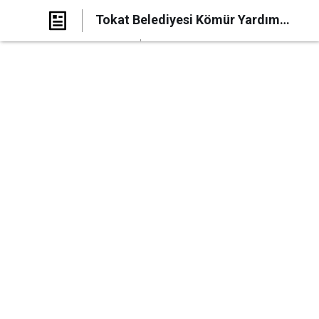
Tokat Belediyesi Kömür Yardım
başvurusu Nasıl Yapılır?
Paylaş
Yorum Yap