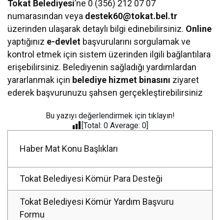
Tokat Belediyesi
’ne 0 (356) 212 07 07
numarasından veya
destek60@tokat.bel.tr
üzerinden ulaşarak detaylı bilgi edinebilirsiniz.
Online
yaptığınız
e-devlet
başvurularını sorgulamak ve
kontrol etmek için sistem üzerinden ilgili bağlantılara
erişebilirsiniz. Belediyenin sağladığı yardımlardan
yararlanmak için
belediye hizmet binasını
ziyaret
ederek başvurunuzu şahsen gerçekleştirebilirsiniz
Bu yazıyı değerlendirmek için tıklayın!
[Total:
0
Average:
0
]
Haber Mat Konu Başlıkları
Tokat Belediyesi Kömür Para Desteği
Tokat Belediyesi Kömür Yardım Başvuru
Formu