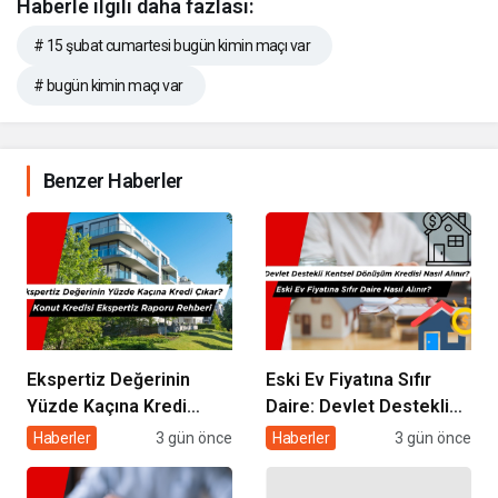
Haberle ilgili daha fazlası:
# 15 şubat cumartesi bugün kimin maçı var
# bugün kimin maçı var
Benzer Haberler
Ekspertiz Değerinin
Eski Ev Fiyatına Sıfır
Yüzde Kaçına Kredi
Daire: Devlet Destekli
Çıkar? Konut Kredisi
Kentsel Dönüşüm
Haberler
3 gün önce
Haberler
3 gün önce
Ekspertiz Raporu
Kredisi Nasıl Alınır?
Rehberi