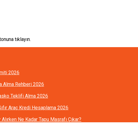
onuna tıklayın.
imiti 2026
ra Alma Rehberi 2026
Kasko Teklifi Alma 2026
 Sıfır Araç Kredi Hesaplama 2026
Alırken Ne Kadar Tapu Masrafı Çıkar?