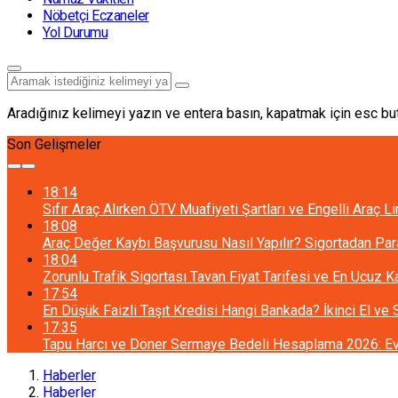
Nöbetçi Eczaneler
Yol Durumu
Aradığınız kelimeyi yazın ve entera basın, kapatmak için esc but
Son Gelişmeler
18:14
Sıfır Araç Alırken ÖTV Muafiyeti Şartları ve Engelli Araç L
18:08
Araç Değer Kaybı Başvurusu Nasıl Yapılır? Sigortadan Pa
18:04
Zorunlu Trafik Sigortası Tavan Fiyat Tarifesi ve En Ucuz 
17:54
En Düşük Faizli Taşıt Kredisi Hangi Bankada? İkinci El ve
17:35
Tapu Harcı ve Döner Sermaye Bedeli Hesaplama 2026: Ev 
Haberler
Haberler