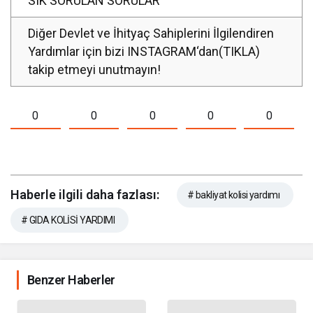
SIK SORULAN SORULAR
Diğer Devlet ve İhityaç Sahiplerini İlgilendiren
Yardımlar için bizi INSTAGRAM‘dan(TIKLA)
takip etmeyi unutmayın!
0
0
0
0
0
Haberle ilgili daha fazlası:
# bakliyat kolisi yardımı
# GIDA KOLİSİ YARDIMI
Benzer Haberler