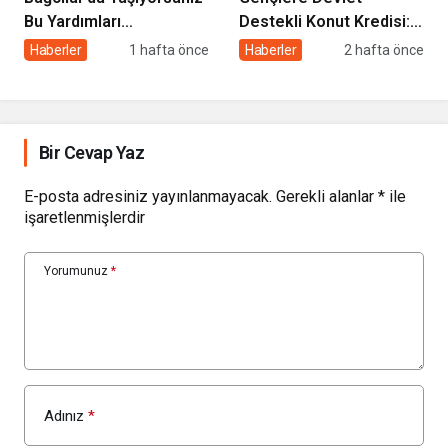
Bu Yardımları
Destekli Konut Kredisi: 3
Alabilirsiniz: Başvuru
Yıl Geri Ödemesiz, 5 Yıl
Haberler
1 hafta önce
Haberler
2 hafta önce
Şartları ve Detaylar
Satış Yasağı Şartıyla
Bir Cevap Yaz
E-posta adresiniz yayınlanmayacak.
Gerekli alanlar
*
ile
işaretlenmişlerdir
Yorumunuz
*
Adınız
*