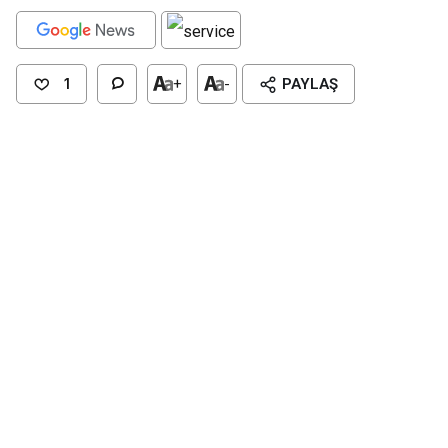
1
+
-
PAYLAŞ