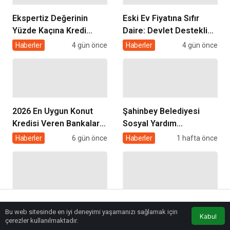
Ekspertiz Değerinin
Eski Ev Fiyatına Sıfır
Yüzde Kaçına Kredi
Daire: Devlet Destekli
Çıkar? Konut Kredisi
Kentsel Dönüşüm
Haberler
4 gün önce
Haberler
4 gün önce
Ekspertiz Raporu
Kredisi Nasıl Alınır?
Rehberi
2026 En Uygun Konut
Şahinbey Belediyesi
Kredisi Veren Bankalar
Sosyal Yardım
ve Faiz Oranları
Başvurusu 2026: Kimler
Haberler
6 gün önce
Haberler
1 hafta önce
Karşılaştırması
Başvurabilir, Nasıl
Yapılır?
Bağcılar’da Yaşıyorsanız
Gençlere Devlet
Bu web sitesinde en iyi deneyimi yaşamanızı sağlamak için
Bu Yardımları
Destekli Konut Kredisi: 3
Anasayfa
Akış
Eczaneler
Trafik
Kabul
çerezler kullanılmaktadır.
Alabilirsiniz: Başvuru
Yıl Geri Ödemesiz, 5 Yıl