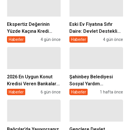
Ekspertiz Değerinin
Eski Ev Fiyatına Sıfır
Yüzde Kaçına Kredi
Daire: Devlet Destekli
Çıkar? Konut Kredisi
Kentsel Dönüşüm
Haberler
4 gün önce
Haberler
4 gün önce
Ekspertiz Raporu
Kredisi Nasıl Alınır?
Rehberi
2026 En Uygun Konut
Şahinbey Belediyesi
Kredisi Veren Bankalar
Sosyal Yardım
ve Faiz Oranları
Başvurusu 2026: Kimler
Haberler
6 gün önce
Haberler
1 hafta önce
Karşılaştırması
Başvurabilir, Nasıl
Yapılır?
Bağcılar’da Yaşıyorsanız
Gençlere Devlet