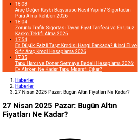
18:08
Araç Değer Kaybı Başvurusu Nasıl Yapılır? Sigortadan
Para Alma Rehberi 2026
18:04
Zorunlu Trafik Sigortası Tavan Fiyat Tarifesi ve En Ucuz
Kasko Teklifi Alma 2026
17:54
En Düşük Faizli Taşıt Kredisi Hangi Bankada? İkinci El ve
Sıfır Araç Kredi Hesaplama 2026
17:35
Tapu Harcı ve Döner Sermaye Bedeli Hesaplama 2026:
Ev Alırken Ne Kadar Tapu Masrafı Çıkar?
Haberler
Haberler
27 Nisan 2025 Pazar: Bugün Altın Fiyatları Ne Kadar?
27 Nisan 2025 Pazar: Bugün Altın
Fiyatları Ne Kadar?