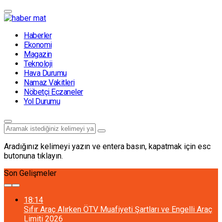
Haberler
Ekonomi
Magazin
Teknoloji
Hava Durumu
Namaz Vakitleri
Nöbetçi Eczaneler
Yol Durumu
Aradığınız kelimeyi yazın ve entera basın, kapatmak için esc
butonuna tıklayın.
Son Gelişmeler
18:14
Sıfır Araç Alırken ÖTV Muafiyeti Şartları ve Engelli Araç
Limiti 2026