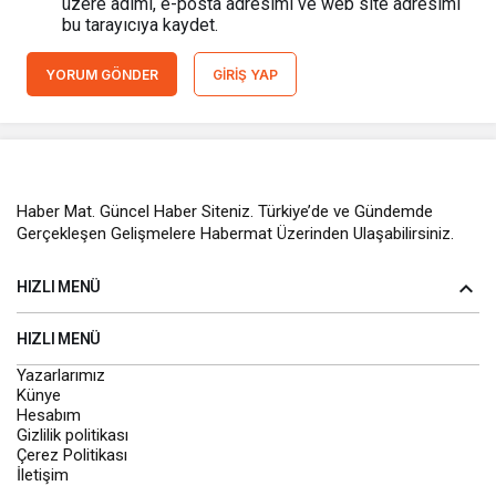
üzere adımı, e-posta adresimi ve web site adresimi
bu tarayıcıya kaydet.
YORUM GÖNDER
GIRIŞ YAP
Haber Mat. Güncel Haber Siteniz. Türkiye’de ve Gündemde
Gerçekleşen Gelişmelere Habermat Üzerinden Ulaşabilirsiniz.
HIZLI MENÜ
HIZLI MENÜ
Yazarlarımız
Künye
Hesabım
Gizlilik politikası
Çerez Politikası
İletişim