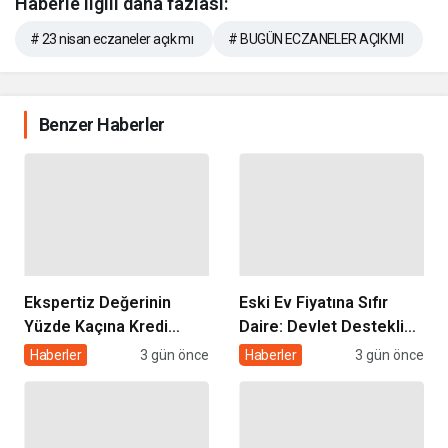
Haberle ilgili daha fazlası:
# 23 nisan eczaneler açık mı
# BUGÜN ECZANELER AÇIK MI
Benzer Haberler
Ekspertiz Değerinin
Eski Ev Fiyatına Sıfır
Yüzde Kaçına Kredi
Daire: Devlet Destekli
Çıkar? Konut Kredisi
Kentsel Dönüşüm
Haberler
3 gün önce
Haberler
3 gün önce
Ekspertiz Raporu
Kredisi Nasıl Alınır?
Rehberi