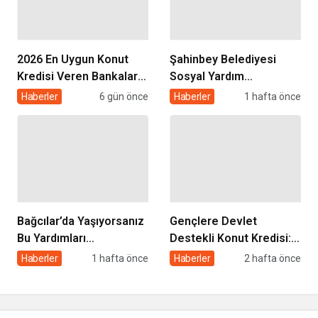
2026 En Uygun Konut
Şahinbey Belediyesi
Kredisi Veren Bankalar
Sosyal Yardım
ve Faiz Oranları
Başvurusu 2026: Kimler
Haberler
6 gün önce
Haberler
1 hafta önce
Karşılaştırması
Başvurabilir, Nasıl
Yapılır?
Bağcılar’da Yaşıyorsanız
Gençlere Devlet
Bu Yardımları
Destekli Konut Kredisi: 3
Alabilirsiniz: Başvuru
Yıl Geri Ödemesiz, 5 Yıl
Haberler
1 hafta önce
Haberler
2 hafta önce
Şartları ve Detaylar
Satış Yasağı Şartıyla