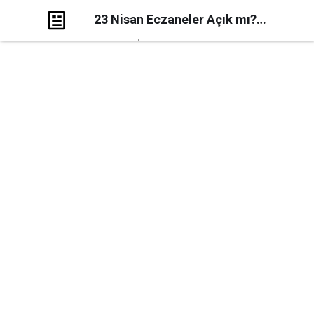
23 Nisan Eczaneler Açık mı?
Eczaneler Saat Kaçta Kapanacak?
Paylaş
Yorum Yap