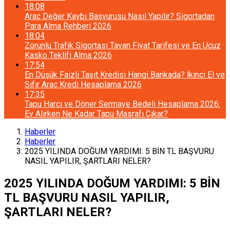
18:08
Araç Değer Kaybı Başvurusu Nasıl Yapılır? Sigortadan
Para Alma Rehberi 2026
18:04
Zorunlu Trafik Sigortası Tavan Fiyat Tarifesi ve En Ucuz
Kasko Teklifi Alma 2026
17:54
En Düşük Faizli Taşıt Kredisi Hangi Bankada? İkinci El ve
Sıfır Araç Kredi Hesaplama 2026
17:35
Tapu Harcı ve Döner Sermaye Bedeli Hesaplama 2026:
Ev Alırken Ne Kadar Tapu Masrafı Çıkar?
Haberler
Haberler
2025 YILINDA DOĞUM YARDIMI: 5 BİN TL BAŞVURU
NASIL YAPILIR, ŞARTLARI NELER?
2025 YILINDA DOĞUM YARDIMI: 5 BİN
TL BAŞVURU NASIL YAPILIR,
ŞARTLARI NELER?