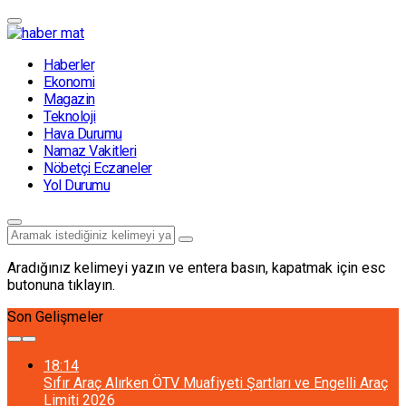
Haberler
Ekonomi
Magazin
Teknoloji
Hava Durumu
Namaz Vakitleri
Nöbetçi Eczaneler
Yol Durumu
Aradığınız kelimeyi yazın ve entera basın, kapatmak için esc
butonuna tıklayın.
Son Gelişmeler
18:14
Sıfır Araç Alırken ÖTV Muafiyeti Şartları ve Engelli Araç
Limiti 2026