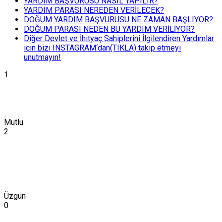
YARDIM BAŞVURUSU NASIL YAPILIR?
YARDIM PARASI NEREDEN VERİLECEK?
DOĞUM YARDIM BAŞVURUSU NE ZAMAN BAŞLIYOR?
DOĞUM PARASI NEDEN BU YARDIM VERİLİYOR?
Diğer Devlet ve İhityaç Sahiplerini İlgilendiren Yardımlar
için bizi INSTAGRAM‘dan(TIKLA) takip etmeyi
unutmayın!
1
Mutlu
2
Üzgün
0