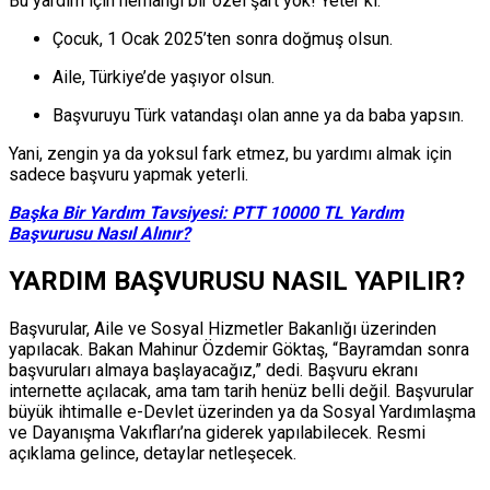
Bu yardım için herhangi bir özel şart yok! Yeter ki:
Çocuk, 1 Ocak 2025’ten sonra doğmuş olsun.
Aile, Türkiye’de yaşıyor olsun.
Başvuruyu Türk vatandaşı olan anne ya da baba yapsın.
Yani, zengin ya da yoksul fark etmez, bu yardımı almak için
sadece başvuru yapmak yeterli.
Başka Bir Yardım Tavsiyesi: PTT 10000 TL Yardım
Başvurusu Nasıl Alınır?
YARDIM BAŞVURUSU NASIL YAPILIR?
Başvurular, Aile ve Sosyal Hizmetler Bakanlığı üzerinden
yapılacak. Bakan Mahinur Özdemir Göktaş, “Bayramdan sonra
başvuruları almaya başlayacağız,” dedi. Başvuru ekranı
internette açılacak, ama tam tarih henüz belli değil. Başvurular
büyük ihtimalle e-Devlet üzerinden ya da Sosyal Yardımlaşma
ve Dayanışma Vakıfları’na giderek yapılabilecek. Resmi
açıklama gelince, detaylar netleşecek.