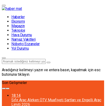
Haberler
Ekonomi
Magazin
Teknoloji
Hava Durumu
Namaz Vakitleri
Nöbetçi Eczaneler
Yol Durumu
Aradığınız kelimeyi yazın ve entera basın, kapatmak için esc
butonuna tıklayın.
Son Gelişmeler
18:14
Sıfır Araç Alırken ÖTV Muafiyeti Şartları ve Engelli Araç
Limiti 2026