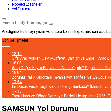
Nöbetçi Eczaneler
Yol Durumu
Aradığınız kelimeyi yazın ve entera basın, kapatmak için esc but
Son Gelişmeler
18:14
Sıfır Araç Alırken ÖTV Muafiyeti Şartları ve Engelli Araç L
18:08
Araç Değer Kaybı Başvurusu Nasıl Yapılır? Sigortadan Pa
18:04
Zorunlu Trafik Sigortası Tavan Fiyat Tarifesi ve En Ucuz 
17:54
En Düşük Faizli Taşıt Kredisi Hangi Bankada? İkinci El ve
17:35
Tapu Harcı ve Döner Sermaye Bedeli Hesaplama 2026: Ev 
SAMSUN Yol Durumu