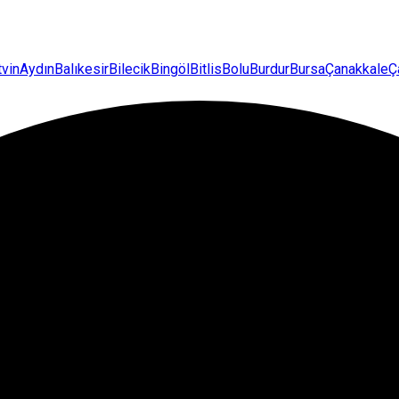
tvin
Aydın
Balıkesir
Bilecik
Bingöl
Bitlis
Bolu
Burdur
Bursa
Çanakkale
Ç