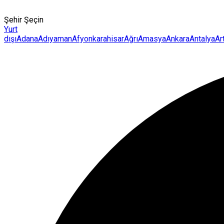
Şehir Şeçin
Yurt
dışı
Adana
Adıyaman
Afyonkarahisar
Ağrı
Amasya
Ankara
Antalya
Ar