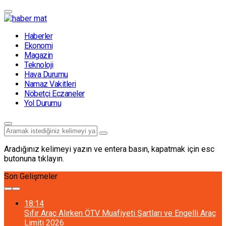
Haberler
Ekonomi
Magazin
Teknoloji
Hava Durumu
Namaz Vakitleri
Nöbetçi Eczaneler
Yol Durumu
Aradığınız kelimeyi yazın ve entera basın, kapatmak için esc
butonuna tıklayın.
Son Gelişmeler
18:14
Sıfır Araç Alırken ÖTV Muafiyeti Şartları ve Engelli Araç
Limiti 2026